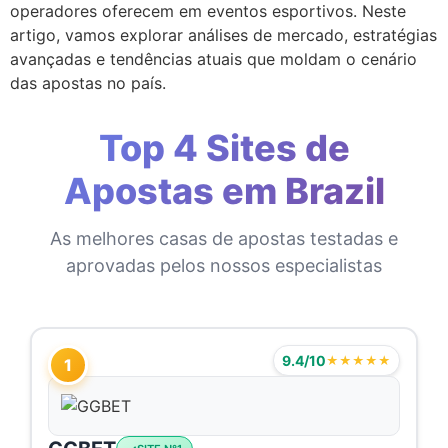
operadores oferecem em eventos esportivos. Neste
artigo, vamos explorar análises de mercado, estratégias
avançadas e tendências atuais que moldam o cenário
das apostas no país.
Top 4 Sites de
Apostas em Brazil
As melhores casas de apostas testadas e
aprovadas pelos nossos especialistas
9.4/10
★★★★★
1