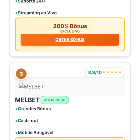
Suporte 24/7
Streaming ao Vivo
200% Bônus
EXCLUSIVO
OBTER BÔNUS
8.9/10
★★★★★
3
MELBET
GENEROSO
Grandes Bônus
Cash-out
Mobile Amigável