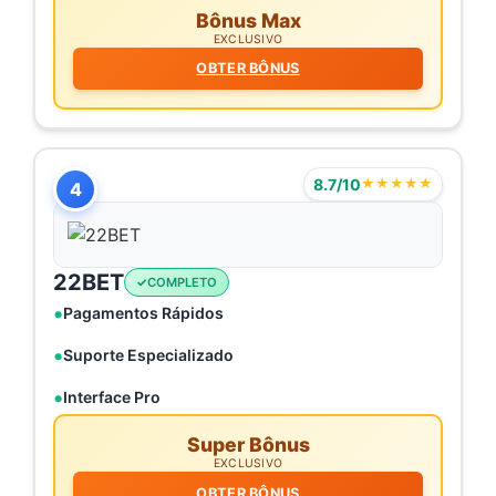
Bônus Max
EXCLUSIVO
OBTER BÔNUS
8.7/10
★★★★★
4
22BET
COMPLETO
Pagamentos Rápidos
Suporte Especializado
Interface Pro
Super Bônus
EXCLUSIVO
OBTER BÔNUS