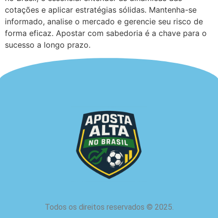
cotações e aplicar estratégias sólidas. Mantenha-se
informado, analise o mercado e gerencie seu risco de
forma eficaz. Apostar com sabedoria é a chave para o
sucesso a longo prazo.
Todos os direitos reservados
©
2025.