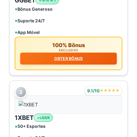
GGBET
SITE N°1
Bônus Generoso
Suporte 24/7
App Móvel
100% Bônus
EXCLUSIVO
OBTER BÔNUS
9.1/10
★★★★★
2
1XBET
LÍDER
50+ Esportes