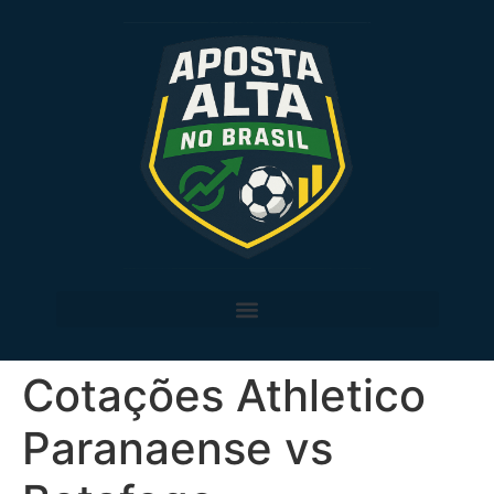
Cotações Athletico
Paranaense vs