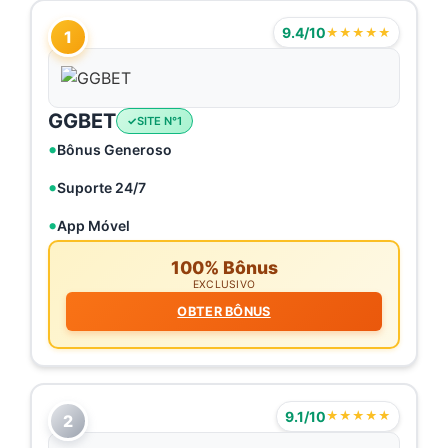
9.4/10
★★★★★
1
GGBET
SITE N°1
Bônus Generoso
Suporte 24/7
App Móvel
100% Bônus
EXCLUSIVO
OBTER BÔNUS
9.1/10
★★★★★
2