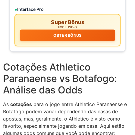
Interface Pro
Super Bônus
EXCLUSIVO
OBTER BÔNUS
Cotações Athletico
Paranaense vs Botafogo:
Análise das Odds
As
cotações
para o jogo entre Athletico Paranaense e
Botafogo podem variar dependendo das casas de
apostas, mas, geralmente, o Athletico é visto como
favorito, especialmente jogando em casa. Aqui estão
algumas odds comuns que você pode encontrar: