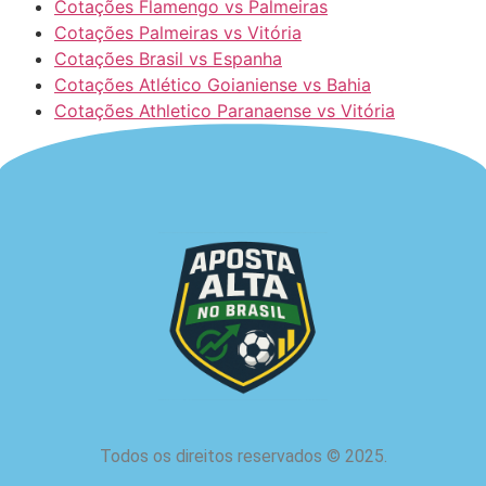
Cotações Flamengo vs Palmeiras
Cotações Palmeiras vs Vitória
Cotações Brasil vs Espanha
Cotações Atlético Goianiense vs Bahia
Cotações Athletico Paranaense vs Vitória
Todos os direitos reservados
©
2025.