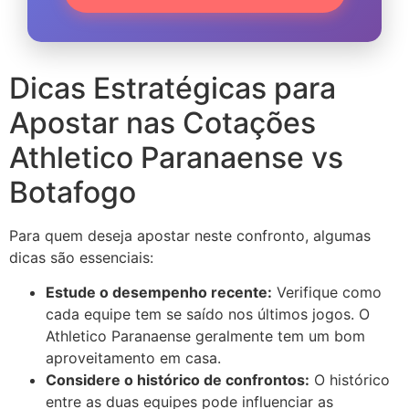
Dicas Estratégicas para
Apostar nas Cotações
Athletico Paranaense vs
Botafogo
Para quem deseja apostar neste confronto, algumas
dicas são essenciais:
Estude o desempenho recente:
Verifique como
cada equipe tem se saído nos últimos jogos. O
Athletico Paranaense geralmente tem um bom
aproveitamento em casa.
Considere o histórico de confrontos:
O histórico
entre as duas equipes pode influenciar as