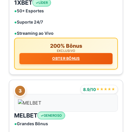
1XBET
LÍDER
50+ Esportes
Suporte 24/7
Streaming ao Vivo
200% Bônus
EXCLUSIVO
OBTER BÔNUS
8.9/10
★★★★★
3
MELBET
GENEROSO
Grandes Bônus