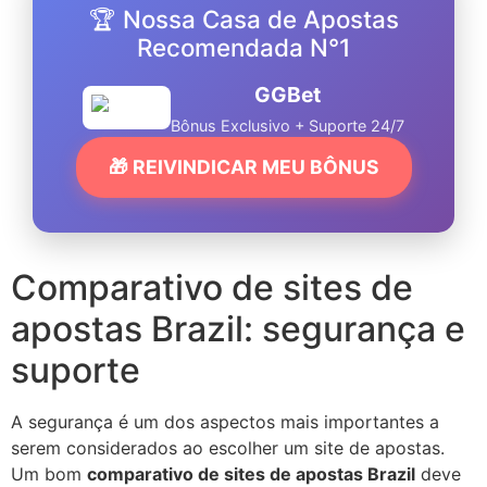
🏆 Nossa Casa de Apostas
Recomendada N°1
GGBet
Bônus Exclusivo + Suporte 24/7
🎁 REIVINDICAR MEU BÔNUS
Comparativo de sites de
apostas Brazil: segurança e
suporte
A segurança é um dos aspectos mais importantes a
serem considerados ao escolher um site de apostas.
Um bom
comparativo de sites de apostas Brazil
deve