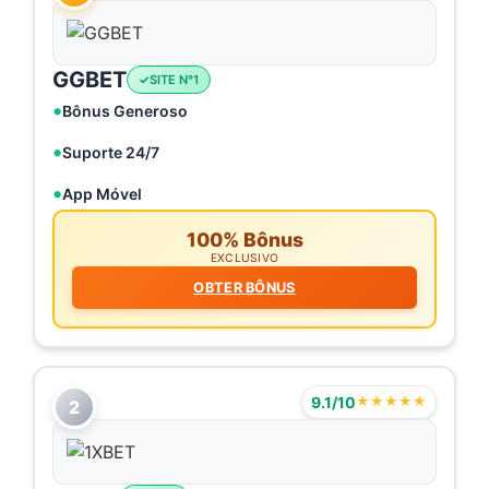
GGBET
SITE N°1
Bônus Generoso
Suporte 24/7
App Móvel
100% Bônus
EXCLUSIVO
OBTER BÔNUS
9.1/10
★★★★★
2