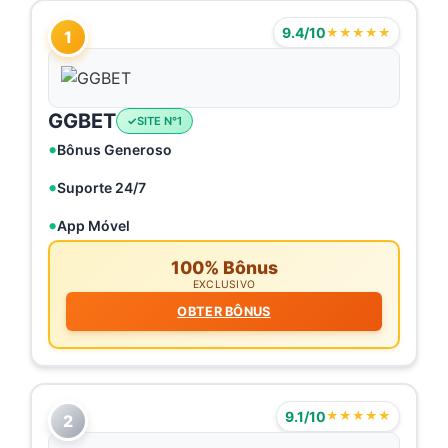
9.4/10
★★★★★
1
GGBET
SITE N°1
Bônus Generoso
Suporte 24/7
App Móvel
100% Bônus
EXCLUSIVO
OBTER BÔNUS
9.1/10
★★★★★
2