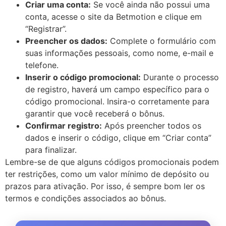
Criar uma conta:
Se você ainda não possui uma
conta, acesse o site da Betmotion e clique em
“Registrar”.
Preencher os dados:
Complete o formulário com
suas informações pessoais, como nome, e-mail e
telefone.
Inserir o código promocional:
Durante o processo
de registro, haverá um campo específico para o
código promocional. Insira-o corretamente para
garantir que você receberá o bônus.
Confirmar registro:
Após preencher todos os
dados e inserir o código, clique em “Criar conta”
para finalizar.
Lembre-se de que alguns códigos promocionais podem
ter restrições, como um valor mínimo de depósito ou
prazos para ativação. Por isso, é sempre bom ler os
termos e condições associados ao bônus.