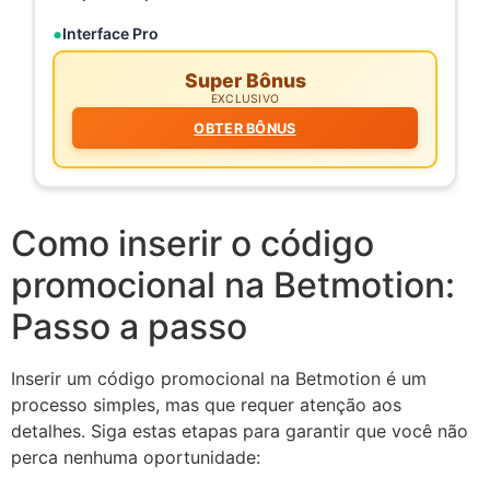
Interface Pro
Super Bônus
EXCLUSIVO
OBTER BÔNUS
Como inserir o código
promocional na Betmotion:
Passo a passo
Inserir um código promocional na Betmotion é um
processo simples, mas que requer atenção aos
detalhes. Siga estas etapas para garantir que você não
perca nenhuma oportunidade: