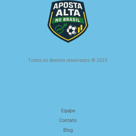
Todos os direitos reservados
©
2025.
Sobre nós
Equipe
Contato
Blog