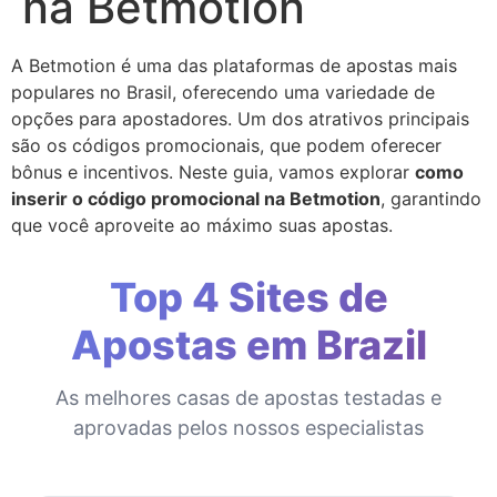
na Betmotion
A Betmotion é uma das plataformas de apostas mais
populares no Brasil, oferecendo uma variedade de
opções para apostadores. Um dos atrativos principais
são os códigos promocionais, que podem oferecer
bônus e incentivos. Neste guia, vamos explorar
como
inserir o código promocional na Betmotion
, garantindo
que você aproveite ao máximo suas apostas.
Top 4 Sites de
Apostas em Brazil
As melhores casas de apostas testadas e
aprovadas pelos nossos especialistas