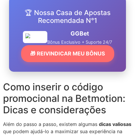
🏆 Nossa Casa de Apostas
Recomendada N°1
GGBet
Bônus Exclusivo + Suporte 24/7
🎁 REIVINDICAR MEU BÔNUS
Como inserir o código
promocional na Betmotion:
Dicas e considerações
Além do passo a passo, existem algumas
dicas valiosas
que podem ajudá-lo a maximizar sua experiência na