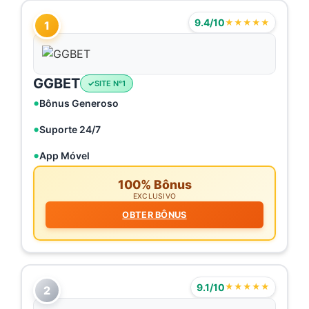
9.4/10
★★★★★
1
GGBET
SITE N°1
Bônus Generoso
Suporte 24/7
App Móvel
100% Bônus
EXCLUSIVO
OBTER BÔNUS
9.1/10
★★★★★
2