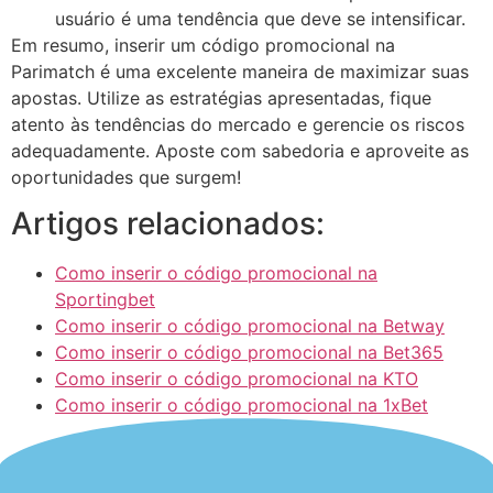
usuário é uma tendência que deve se intensificar.
Em resumo, inserir um código promocional na
Parimatch é uma excelente maneira de maximizar suas
apostas. Utilize as estratégias apresentadas, fique
atento às tendências do mercado e gerencie os riscos
adequadamente. Aposte com sabedoria e aproveite as
oportunidades que surgem!
Artigos relacionados:
Como inserir o código promocional na
Sportingbet
Como inserir o código promocional na Betway
Como inserir o código promocional na Bet365
Como inserir o código promocional na KTO
Como inserir o código promocional na 1xBet