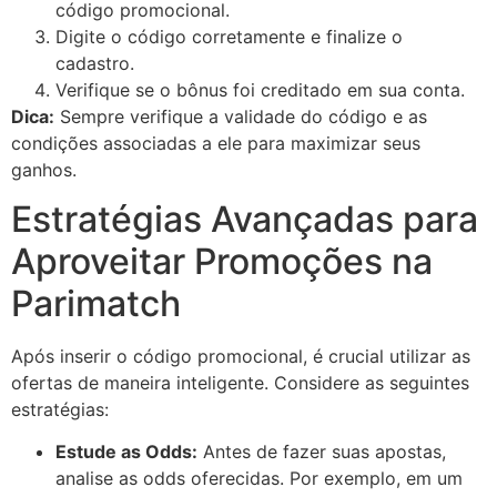
código promocional.
Digite o código corretamente e finalize o
cadastro.
Verifique se o bônus foi creditado em sua conta.
Dica:
Sempre verifique a validade do código e as
condições associadas a ele para maximizar seus
ganhos.
Estratégias Avançadas para
Aproveitar Promoções na
Parimatch
Após inserir o código promocional, é crucial utilizar as
ofertas de maneira inteligente. Considere as seguintes
estratégias:
Estude as Odds:
Antes de fazer suas apostas,
analise as odds oferecidas. Por exemplo, em um