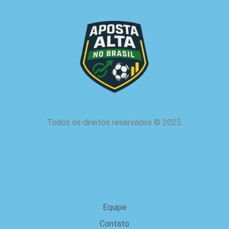
Todos os direitos reservados
©
2025.
Sobre nós
Equipe
Contato