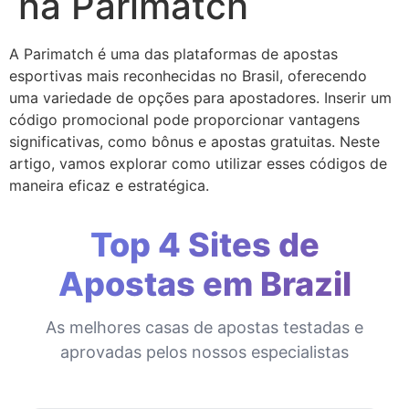
na Parimatch
A Parimatch é uma das plataformas de apostas
esportivas mais reconhecidas no Brasil, oferecendo
uma variedade de opções para apostadores. Inserir um
código promocional pode proporcionar vantagens
significativas, como bônus e apostas gratuitas. Neste
artigo, vamos explorar como utilizar esses códigos de
maneira eficaz e estratégica.
Top 4 Sites de
Apostas em Brazil
As melhores casas de apostas testadas e
aprovadas pelos nossos especialistas