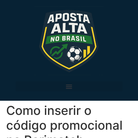
Como inserir o
código promocional