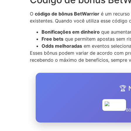
O
código de bônus BetWarrior
é um recurso 
existentes. Quando você utiliza esse código 
Bonificações em dinheiro
que aumentam 
Free bets
que permitem apostas sem ri
Odds melhoradas
em eventos selecion
Esses bônus podem variar de acordo com prom
recebendo o máximo de benefícios, sempre v
🏆 
Bô