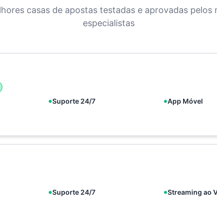
hores casas de apostas testadas e aprovadas pelos
especialistas
Suporte 24/7
App Móvel
Suporte 24/7
Streaming ao 