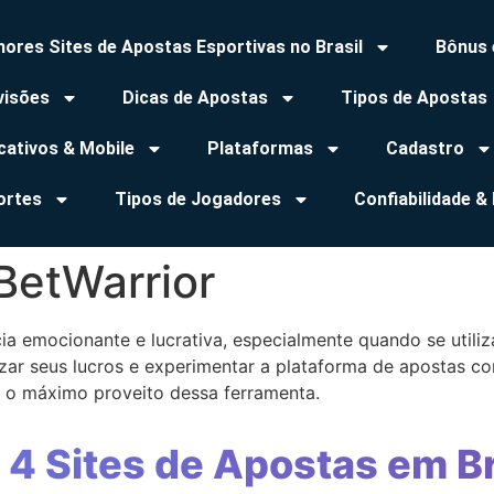
hores Sites de Apostas Esportivas no Brasil
Bônus 
visões
Dicas de Apostas
Tipos de Apostas
cativos & Mobile
Plataformas
Cadastro
ortes
Tipos de Jogadores
Confiabilidade 
BetWarrior
a emocionante e lucrativa, especialmente quando se utiliz
ar seus lucros e experimentar a plataforma de apostas co
r o máximo proveito dessa ferramenta.
 4 Sites de Apostas em Br