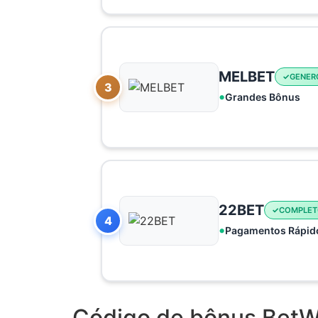
MELBET
GENER
3
Grandes Bônus
22BET
COMPLE
4
Pagamentos Rápid
Código de bônus BetW