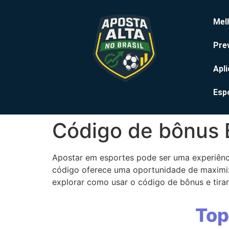
Mel
Pre
Apli
Esp
Código de bônus 
Apostar em esportes pode ser uma experiênci
código oferece uma oportunidade de maximiz
explorar como usar o código de bônus e tira
Top