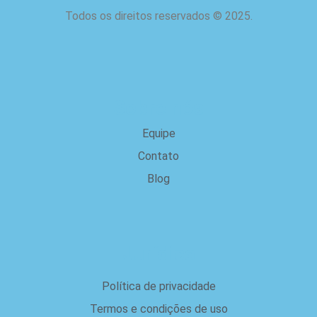
Todos os direitos reservados
©
2025.
Sobre nós
Equipe
Contato
Blog
Jurídica
Política de privacidade
Termos e condições de uso