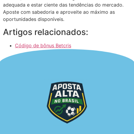
adequada e estar ciente das tendências do mercado.
Aposte com sabedoria e aproveite ao máximo as
oportunidades disponíveis.
Artigos relacionados:
Código de bônus Betcris