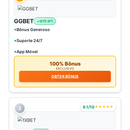
GGBET
SITE N°1
Bônus Generoso
Suporte 24/7
App Móvel
100% Bônus
EXCLUSIVO
OBTER BÔNUS
9.1/10
★★★★★
2