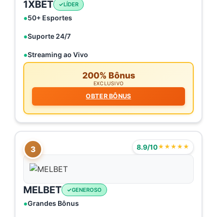
1XBET
LÍDER
50+ Esportes
Suporte 24/7
Streaming ao Vivo
200% Bônus
EXCLUSIVO
OBTER BÔNUS
8.9/10
★★★★★
3
MELBET
GENEROSO
Grandes Bônus