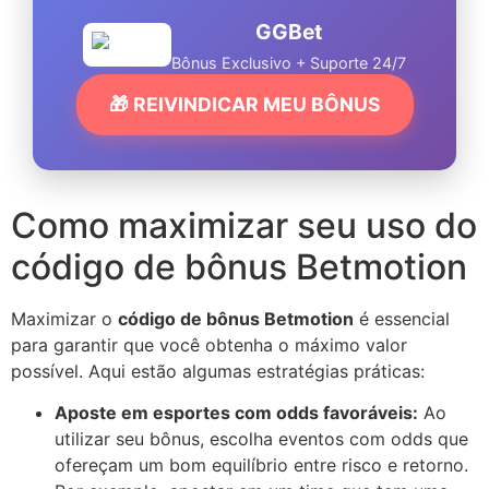
GGBet
Bônus Exclusivo + Suporte 24/7
🎁 REIVINDICAR MEU BÔNUS
Como maximizar seu uso do
código de bônus Betmotion
Maximizar o
código de bônus Betmotion
é essencial
para garantir que você obtenha o máximo valor
possível. Aqui estão algumas estratégias práticas:
Aposte em esportes com odds favoráveis:
Ao
utilizar seu bônus, escolha eventos com odds que
ofereçam um bom equilíbrio entre risco e retorno.