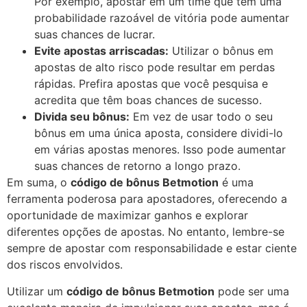
Por exemplo, apostar em um time que tem uma
probabilidade razoável de vitória pode aumentar
suas chances de lucrar.
Evite apostas arriscadas:
Utilizar o bônus em
apostas de alto risco pode resultar em perdas
rápidas. Prefira apostas que você pesquisa e
acredita que têm boas chances de sucesso.
Divida seu bônus:
Em vez de usar todo o seu
bônus em uma única aposta, considere dividi-lo
em várias apostas menores. Isso pode aumentar
suas chances de retorno a longo prazo.
Em suma, o
código de bônus Betmotion
é uma
ferramenta poderosa para apostadores, oferecendo a
oportunidade de maximizar ganhos e explorar
diferentes opções de apostas. No entanto, lembre-se
sempre de apostar com responsabilidade e estar ciente
dos riscos envolvidos.
Utilizar um
código de bônus Betmotion
pode ser uma