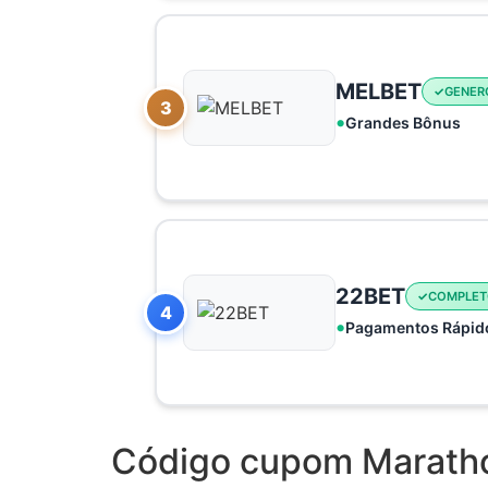
MELBET
GENER
3
Grandes Bônus
22BET
COMPLE
4
Pagamentos Rápid
Código cupom Marath