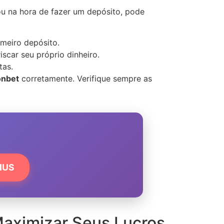
ou na hora de fazer um depósito, pode
imeiro depósito.
car seu próprio dinheiro.
tas.
onbet
corretamente. Verifique sempre as
NUS
Maximizar Seus Lucros