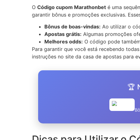
O
Código cupom Marathonbet
é uma sequênc
garantir bônus e promoções exclusivas. Esses
Bônus de boas-vindas:
Ao utilizar o có
Apostas grátis:
Algumas promoções ofere
Melhores odds:
O código pode também 
Para garantir que você está recebendo todas 
instruções no site da casa de apostas para e
🏆 
Bô
Dicas para Utilizar o