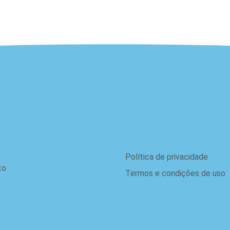
bre nós
Jurídica
e
Política de privacidade
to
Termos e condições de uso