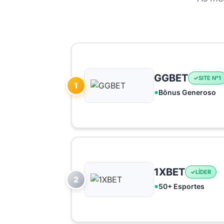
GGBET
SITE N°1
1
Bônus Generoso
1XBET
LÍDER
2
50+ Esportes