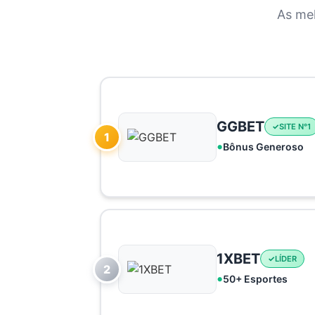
As mel
GGBET
SITE N°1
1
Bônus Generoso
1XBET
LÍDER
2
50+ Esportes