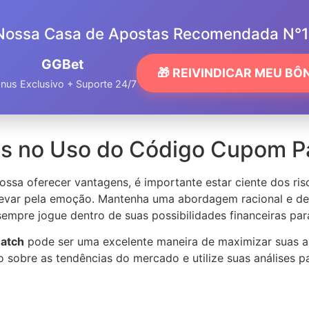
Nossa Casa de Apostas Recomendada N°1
GGBet
🎁 REIVINDICAR MEU BÔ
nus Exclusivo + Suporte 24/7
es no Uso do Código Cupom P
ssa oferecer vantagens, é importante estar ciente dos ri
r levar pela emoção. Mantenha uma abordagem racional e defi
pre jogue dentro de suas possibilidades financeiras para 
atch
pode ser uma excelente maneira de maximizar suas apo
do sobre as tendências do mercado e utilize suas análises 