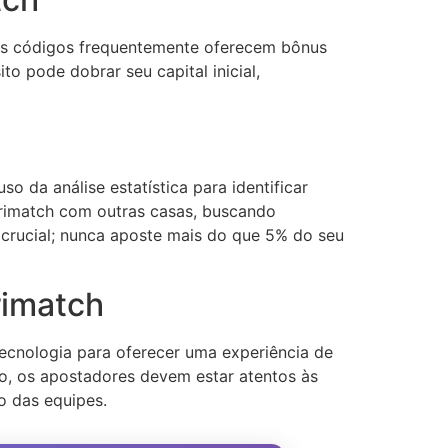
es códigos frequentemente oferecem bônus
o pode dobrar seu capital inicial,
o da análise estatística para identificar
rimatch com outras casas, buscando
 crucial; nunca aposte mais do que 5% do seu
rimatch
tecnologia para oferecer uma experiência de
o, os apostadores devem estar atentos às
 das equipes.