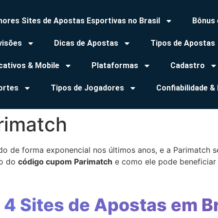
hores Sites de Apostas Esportivas no Brasil
Bônus 
visões
Dicas de Apostas
Tipos de Apostas
cativos & Mobile
Plataformas
Cadastro
ortes
Tipos de Jogadores
Confiabilidade 
rimatch
do de forma exponencial nos últimos anos, e a Parimatch 
so do
código cupom Parimatch
e como ele pode beneficiar 
 4 Sites de Apostas em Br