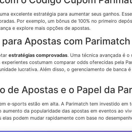
uma excelente estratégia para aumentar seus ganhos. Ess
oradas. Por exemplo, um bônus de 100% no primeiro depósit
ança e explore mais opções de apostas.
 para Apostas com Parimatch
otar
estratégias comprovadas
. Uma técnica avançada é o us
 experientes costumam comparar odds oferecidas pela Pa
nidade lucrativa. Além disso, o gerenciamento de banca é
 de Apostas e o Papel da Pa
 em e-sports estão em alta. A Parimatch tem investido em 
 o aumento da popularidade das apostas em eventos ao viv
ois elas podem mudar rapidamente com base no desempenho