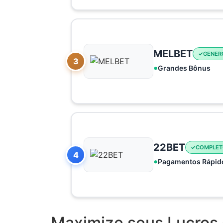
MELBET
GENER
3
Grandes Bônus
22BET
COMPLE
4
Pagamentos Rápid
Maximize seus Lucros