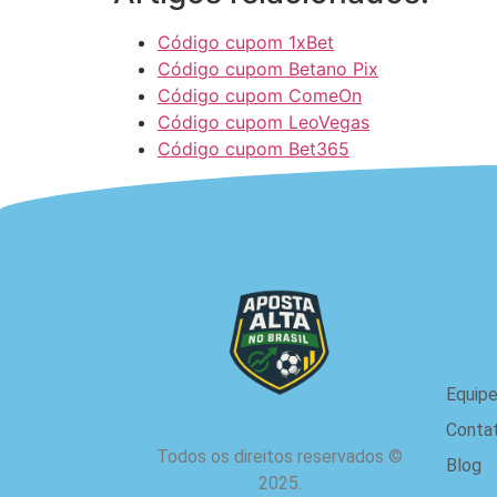
Código cupom 1xBet
Código cupom Betano Pix
Código cupom ComeOn
Código cupom LeoVegas
Código cupom Bet365
So
Equip
Conta
Todos os direitos reservados
©
Blog
2025.