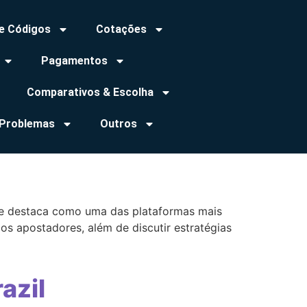
e Códigos
Cotações
Pagamentos
Comparativos & Escolha
& Problemas
Outros
se destaca como uma das plataformas mais
os apostadores, além de discutir estratégias
azil