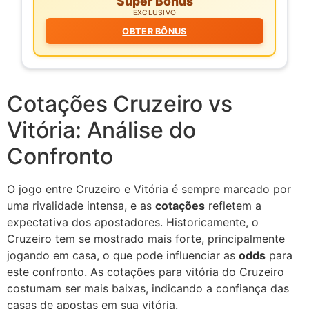
Super Bônus
EXCLUSIVO
OBTER BÔNUS
Cotações Cruzeiro vs
Vitória: Análise do
Confronto
O jogo entre Cruzeiro e Vitória é sempre marcado por
uma rivalidade intensa, e as
cotações
refletem a
expectativa dos apostadores. Historicamente, o
Cruzeiro tem se mostrado mais forte, principalmente
jogando em casa, o que pode influenciar as
odds
para
este confronto. As cotações para vitória do Cruzeiro
costumam ser mais baixas, indicando a confiança das
casas de apostas em sua vitória.