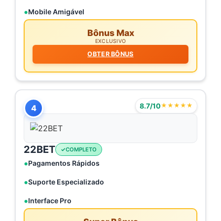
Mobile Amigável
Bônus Max
EXCLUSIVO
OBTER BÔNUS
8.7/10
★★★★★
4
22BET
COMPLETO
Pagamentos Rápidos
Suporte Especializado
Interface Pro