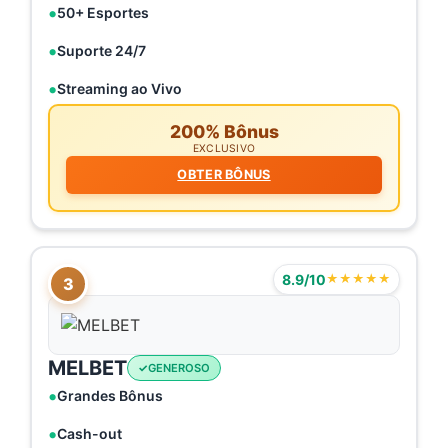
50+ Esportes
Suporte 24/7
Streaming ao Vivo
200% Bônus
EXCLUSIVO
OBTER BÔNUS
8.9/10
★★★★★
3
MELBET
GENEROSO
Grandes Bônus
Cash-out