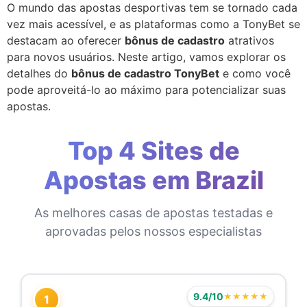
O mundo das apostas desportivas tem se tornado cada
vez mais acessível, e as plataformas como a TonyBet se
destacam ao oferecer
bônus de cadastro
atrativos
para novos usuários. Neste artigo, vamos explorar os
detalhes do
bônus de cadastro TonyBet
e como você
pode aproveitá-lo ao máximo para potencializar suas
apostas.
Top 4 Sites de
Apostas em Brazil
As melhores casas de apostas testadas e
aprovadas pelos nossos especialistas
9.4/10
★★★★★
1