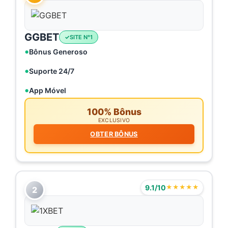
GGBET
SITE N°1
Bônus Generoso
Suporte 24/7
App Móvel
100% Bônus
EXCLUSIVO
OBTER BÔNUS
9.1/10
★★★★★
2