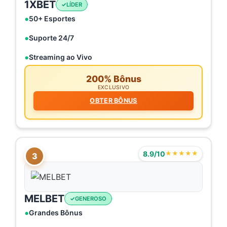
1XBET
LÍDER
50+ Esportes
Suporte 24/7
Streaming ao Vivo
200% Bônus
EXCLUSIVO
OBTER BÔNUS
8.9/10
★★★★★
3
MELBET
GENEROSO
Grandes Bônus