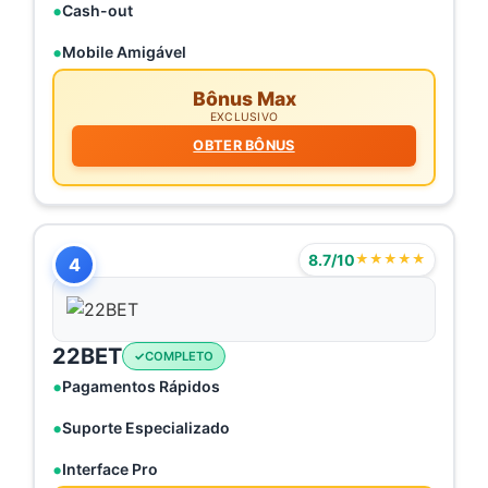
Cash-out
Mobile Amigável
Bônus Max
EXCLUSIVO
OBTER BÔNUS
8.7/10
★★★★★
4
22BET
COMPLETO
Pagamentos Rápidos
Suporte Especializado
Interface Pro