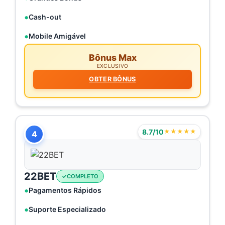
Cash-out
Mobile Amigável
Bônus Max
EXCLUSIVO
OBTER BÔNUS
8.7/10
★★★★★
4
22BET
COMPLETO
Pagamentos Rápidos
Suporte Especializado