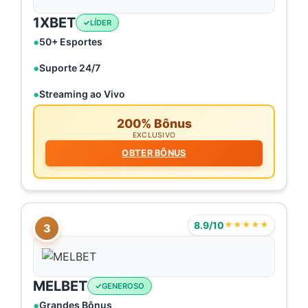
1XBET
LÍDER
50+ Esportes
Suporte 24/7
Streaming ao Vivo
200% Bônus
EXCLUSIVO
OBTER BÔNUS
8.9/10
★★★★★
3
MELBET
GENEROSO
Grandes Bônus