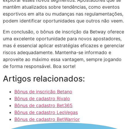
mantêm atualizados sobre tendências, como eventos
esportivos em alta ou mudanças nas regulamentações,
podem identificar oportunidades que outros não veem.
Em conclusão, o bônus de inscrição da Betway oferece
uma excelente oportunidade para novos apostadores,
mas é essencial aplicar estratégias eficazes e gerenciar
riscos adequadamente. Mantenha-se informado e
aproveite ao máximo essa vantagem, sempre jogando
de forma responsável. Boa sorte!
Artigos relacionados:
Bônus de inscrição Betano
Bônus de cadastro Rivalo
Bônus de cadastro Bet365
Bônus de cadastro LeoVegas
Bônus de cadastro BetWarrior