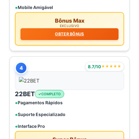
Mobile Amigável
Bônus Max
EXCLUSIVO
OBTER BÔNUS
8.7/10
★★★★★
4
22BET
COMPLETO
Pagamentos Rápidos
Suporte Especializado
Interface Pro