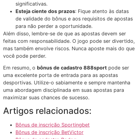
significativas.
Esteja ciente dos prazos
: Fique atento às datas
de validade do bônus e aos requisitos de apostas
para não perder a oportunidade.
Além disso, lembre-se de que as apostas devem ser
feitas com responsabilidade. O jogo pode ser divertido,
mas também envolve riscos. Nunca aposte mais do que
você pode perder.
Em resumo, o
bônus de cadastro 888sport
pode ser
uma excelente porta de entrada para as apostas
desportivas. Utilize-o sabiamente e sempre mantenha
uma abordagem disciplinada em suas apostas para
maximizar suas chances de sucesso.
Artigos relacionados:
Bônus de inscrição Sportingbet
Bônus de inscrição BetVictor