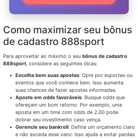
Como maximizar seu bônus
de cadastro 888sport
Para aproveitar ao máximo o seu
bônus de cadastro
888sport
, considere as seguintes dicas:
Escolha bem suas apostas
: Opte por esportes ou
eventos que você conhece bem. Isso aumenta
suas chances de fazer apostas informadas.
Aposte em odds favoráveis
: Busque odds que
ofereçam um bom retorno. Por exemplo, uma
aposta em um time com odds de 2.00 pode
dobrar seu investimento caso vença.
Gerencie seu bankroll
: Defina um orçamento claro
e não exceda esse valor. Isso ajuda a evitar perdas