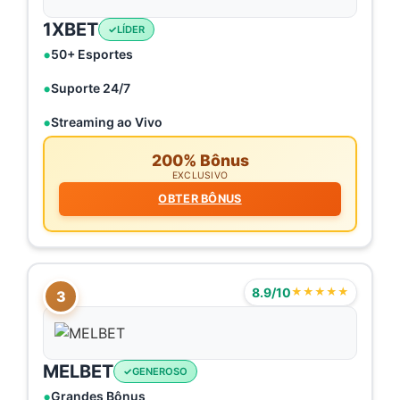
1XBET
LÍDER
50+ Esportes
Suporte 24/7
Streaming ao Vivo
200% Bônus
EXCLUSIVO
OBTER BÔNUS
8.9/10
★★★★★
3
MELBET
GENEROSO
Grandes Bônus