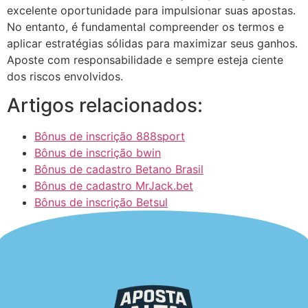
excelente oportunidade para impulsionar suas apostas.
No entanto, é fundamental compreender os termos e
aplicar estratégias sólidas para maximizar seus ganhos.
Aposte com responsabilidade e sempre esteja ciente
dos riscos envolvidos.
Artigos relacionados:
Bônus de inscrição 888sport
Bônus de inscrição bwin
Bônus de cadastro Betano Brasil
Bônus de cadastro MrJack.bet
Bônus de inscrição Betsul