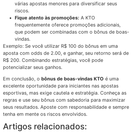
várias apostas menores para diversificar seus
riscos.
Fique atento às promoções:
A KTO
frequentemente oferece promoções adicionais,
que podem ser combinadas com o bônus de boas-
vindas.
Exemplo: Se você utilizar R$ 100 do bônus em uma
aposta com odds de 2.00, e ganhar, seu retorno será de
R$ 200. Combinando estratégias, você pode
potencializar seus ganhos.
Em conclusão, o
bônus de boas-vindas KTO
é uma
excelente oportunidade para iniciantes nas apostas
esportivas, mas exige cautela e estratégia. Conheça as
regras e use seu bônus com sabedoria para maximizar
seus resultados. Aposte com responsabilidade e sempre
tenha em mente os riscos envolvidos.
Artigos relacionados: