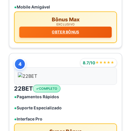
Mobile Amigável
Bônus Max
EXCLUSIVO
OBTER BÔNUS
8.7/10
★★★★★
4
22BET
COMPLETO
Pagamentos Rápidos
Suporte Especializado
Interface Pro