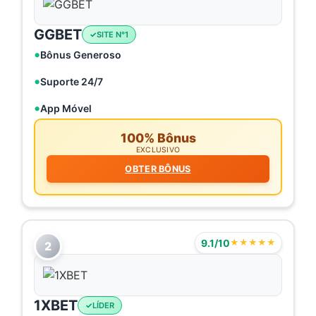
GGBET
SITE N°1
Bônus Generoso
Suporte 24/7
App Móvel
100% Bônus
EXCLUSIVO
OBTER BÔNUS
9.1/10
★★★★★
2
1XBET
LÍDER