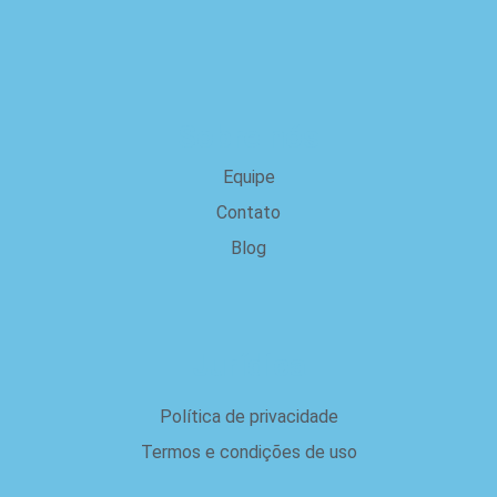
Sobre nós
Equipe
Contato
Blog
Jurídica
Política de privacidade
Termos e condições de uso