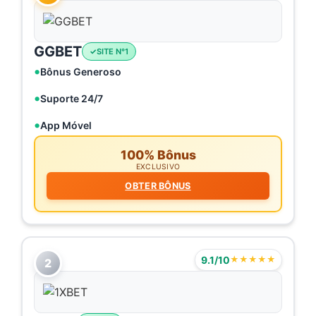
GGBET
SITE N°1
Bônus Generoso
Suporte 24/7
App Móvel
100% Bônus
EXCLUSIVO
OBTER BÔNUS
9.1/10
★★★★★
2