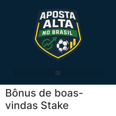
Bônus de boas-
vindas Stake