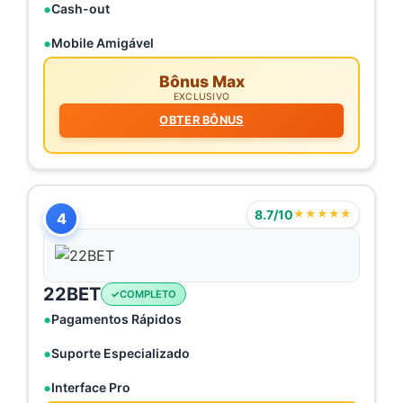
Cash-out
Mobile Amigável
Bônus Max
EXCLUSIVO
OBTER BÔNUS
8.7/10
★★★★★
4
22BET
COMPLETO
Pagamentos Rápidos
Suporte Especializado
Interface Pro