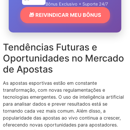
Bônus Exclusivo + Suporte 24/7
🎁 REIVINDICAR MEU BÔNUS
Tendências Futuras e
Oportunidades no Mercado
de Apostas
As apostas esportivas estão em constante
transformação, com novas regulamentações e
tecnologias emergentes. O uso de inteligência artificial
para analisar dados e prever resultados está se
tornando cada vez mais comum. Além disso, a
popularidade das apostas ao vivo continua a crescer,
oferecendo novas oportunidades para apostadores.