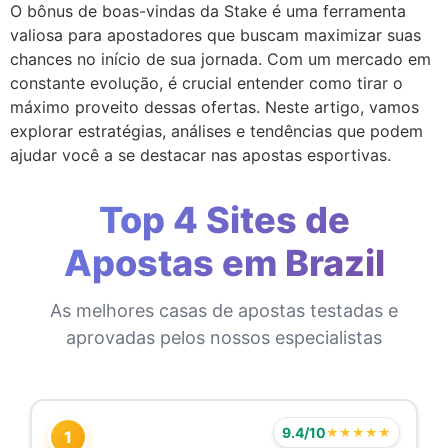
O bônus de boas-vindas da Stake é uma ferramenta
valiosa para apostadores que buscam maximizar suas
chances no início de sua jornada. Com um mercado em
constante evolução, é crucial entender como tirar o
máximo proveito dessas ofertas. Neste artigo, vamos
explorar estratégias, análises e tendências que podem
ajudar você a se destacar nas apostas esportivas.
Top 4 Sites de
Apostas em Brazil
As melhores casas de apostas testadas e
aprovadas pelos nossos especialistas
9.4/10
★★★★★
1