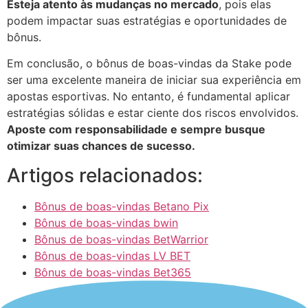
Esteja atento às mudanças no mercado
, pois elas
podem impactar suas estratégias e oportunidades de
bônus.
Em conclusão, o bônus de boas-vindas da Stake pode
ser uma excelente maneira de iniciar sua experiência em
apostas esportivas. No entanto, é fundamental aplicar
estratégias sólidas e estar ciente dos riscos envolvidos.
Aposte com responsabilidade e sempre busque
otimizar suas chances de sucesso.
Artigos relacionados:
Bônus de boas-vindas Betano Pix
Bônus de boas-vindas bwin
Bônus de boas-vindas BetWarrior
Bônus de boas-vindas LV BET
Bônus de boas-vindas Bet365