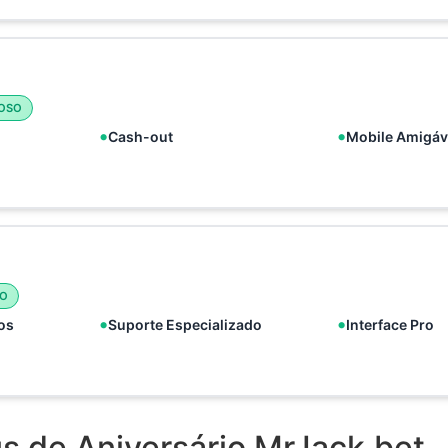
OSO
Cash-out
Mobile Amigáv
TO
os
Suporte Especializado
Interface Pro
 de Aniversário MrJack.bet