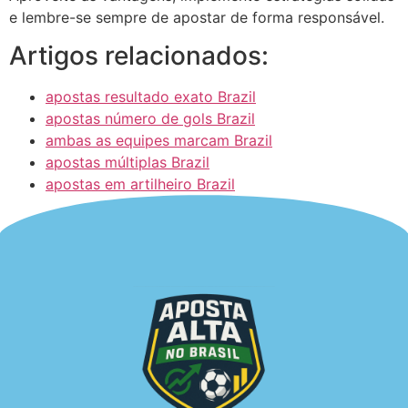
e lembre-se sempre de apostar de forma responsável.
Artigos relacionados:
apostas resultado exato Brazil
apostas número de gols Brazil
ambas as equipes marcam Brazil
apostas múltiplas Brazil
apostas em artilheiro Brazil