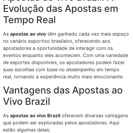
Evolução das Apostas em
Tempo Real
As
apostas ao vivo
têm ganhado cada vez mais espaço
no cenário esportivo brasileiro, oferecendo aos
apostadores a oportunidade de interagir com os
eventos enquanto eles acontecem. Com uma variedade
de esportes disponíveis, os apostadores podem fazer
suas escolhas com base no desempenho em tempo
real, tornando a experiência muito mais emocionante.
Vantagens das Apostas ao
Vivo Brazil
As
apostas ao vivo Brazil
oferecem diversas vantagens
que podem ser exploradas pelos apostadores. Aqui
estão algumas delas: