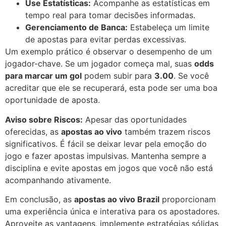
Use Estatísticas:
Acompanhe as estatísticas em
tempo real para tomar decisões informadas.
Gerenciamento de Banca:
Estabeleça um limite
de apostas para evitar perdas excessivas.
Um exemplo prático é observar o desempenho de um
jogador-chave. Se um jogador começa mal, suas
odds
para marcar um gol
podem subir para
3.00
. Se você
acreditar que ele se recuperará, esta pode ser uma boa
oportunidade de aposta.
Aviso sobre Riscos:
Apesar das oportunidades
oferecidas, as
apostas ao vivo
também trazem riscos
significativos. É fácil se deixar levar pela emoção do
jogo e fazer apostas impulsivas. Mantenha sempre a
disciplina e evite apostas em jogos que você não está
acompanhando ativamente.
Em conclusão, as
apostas ao vivo Brazil
proporcionam
uma experiência única e interativa para os apostadores.
Aproveite as vantagens, implemente estratégias sólidas