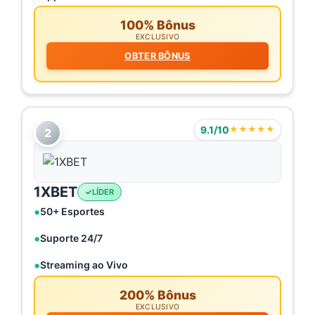
100% Bônus
EXCLUSIVO
OBTER BÔNUS
9.1/10
★★★★★
2
1XBET
LÍDER
50+ Esportes
Suporte 24/7
Streaming ao Vivo
200% Bônus
EXCLUSIVO