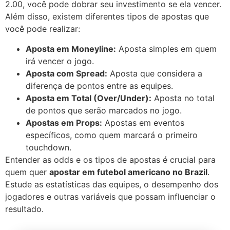
2.00, você pode dobrar seu investimento se ela vencer.
Além disso, existem diferentes tipos de apostas que
você pode realizar:
Aposta em Moneyline:
Aposta simples em quem
irá vencer o jogo.
Aposta com Spread:
Aposta que considera a
diferença de pontos entre as equipes.
Aposta em Total (Over/Under):
Aposta no total
de pontos que serão marcados no jogo.
Apostas em Props:
Apostas em eventos
específicos, como quem marcará o primeiro
touchdown.
Entender as odds e os tipos de apostas é crucial para
quem quer
apostar em futebol americano no Brazil
.
Estude as estatísticas das equipes, o desempenho dos
jogadores e outras variáveis que possam influenciar o
resultado.