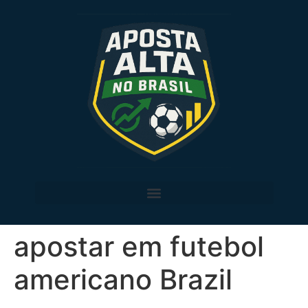
apostar em futebol
americano Brazil