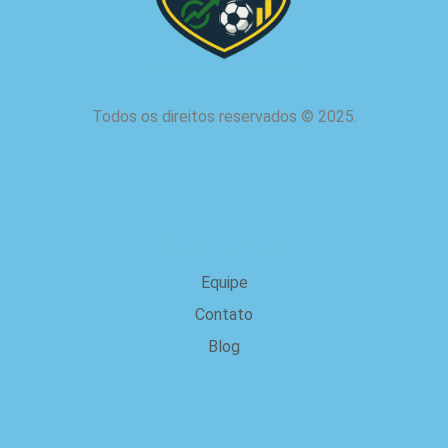
Todos os direitos reservados
©
2025.
Sobre nós
Equipe
Contato
Blog