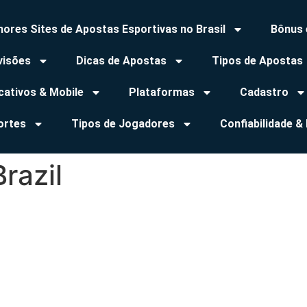
hores Sites de Apostas Esportivas no Brasil
Bônus 
visões
Dicas de Apostas
Tipos de Apostas
cativos & Mobile
Plataformas
Cadastro
ortes
Tipos de Jogadores
Confiabilidade 
razil