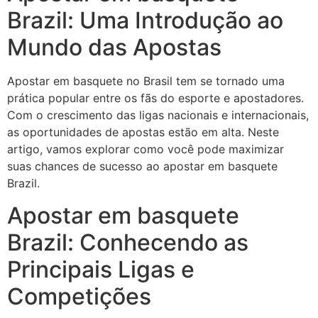
Brazil: Uma Introdução ao
Mundo das Apostas
Apostar em basquete no Brasil tem se tornado uma
prática popular entre os fãs do esporte e apostadores.
Com o crescimento das ligas nacionais e internacionais,
as oportunidades de apostas estão em alta. Neste
artigo, vamos explorar como você pode maximizar
suas chances de sucesso ao apostar em basquete
Brazil.
Apostar em basquete
Brazil: Conhecendo as
Principais Ligas e
Competições