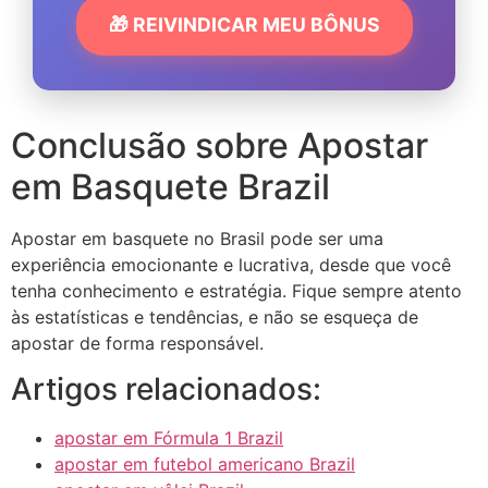
🎁 REIVINDICAR MEU BÔNUS
Conclusão sobre Apostar
em Basquete Brazil
Apostar em basquete no Brasil pode ser uma
experiência emocionante e lucrativa, desde que você
tenha conhecimento e estratégia. Fique sempre atento
às estatísticas e tendências, e não se esqueça de
apostar de forma responsável.
Artigos relacionados:
apostar em Fórmula 1 Brazil
apostar em futebol americano Brazil