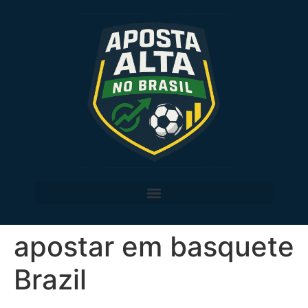
apostar em basquete
Brazil