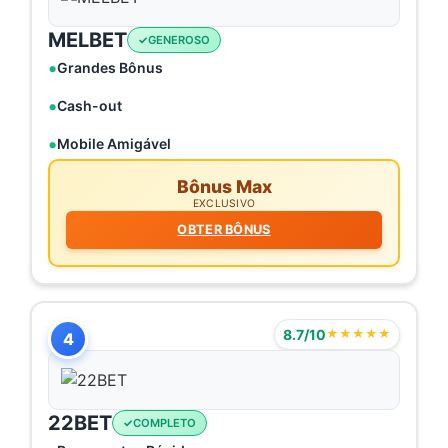
MELBET
GENEROSO
Grandes Bônus
Cash-out
Mobile Amigável
Bônus Max
EXCLUSIVO
OBTER BÔNUS
8.7/10
★★★★★
4
22BET
COMPLETO