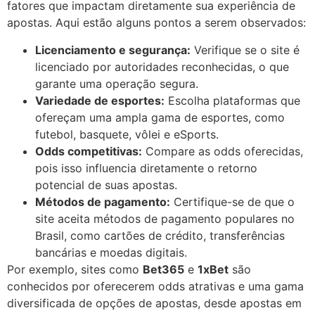
fatores que impactam diretamente sua experiência de
apostas. Aqui estão alguns pontos a serem observados:
Licenciamento e segurança:
Verifique se o site é
licenciado por autoridades reconhecidas, o que
garante uma operação segura.
Variedade de esportes:
Escolha plataformas que
ofereçam uma ampla gama de esportes, como
futebol, basquete, vôlei e eSports.
Odds competitivas:
Compare as odds oferecidas,
pois isso influencia diretamente o retorno
potencial de suas apostas.
Métodos de pagamento:
Certifique-se de que o
site aceita métodos de pagamento populares no
Brasil, como cartões de crédito, transferências
bancárias e moedas digitais.
Por exemplo, sites como
Bet365
e
1xBet
são
conhecidos por oferecerem odds atrativas e uma gama
diversificada de opções de apostas, desde apostas em