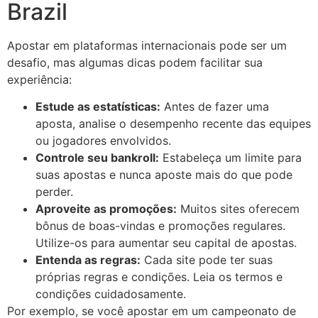
Brazil
Apostar em plataformas internacionais pode ser um
desafio, mas algumas dicas podem facilitar sua
experiência:
Estude as estatísticas:
Antes de fazer uma
aposta, analise o desempenho recente das equipes
ou jogadores envolvidos.
Controle seu bankroll:
Estabeleça um limite para
suas apostas e nunca aposte mais do que pode
perder.
Aproveite as promoções:
Muitos sites oferecem
bônus de boas-vindas e promoções regulares.
Utilize-os para aumentar seu capital de apostas.
Entenda as regras:
Cada site pode ter suas
próprias regras e condições. Leia os termos e
condições cuidadosamente.
Por exemplo, se você apostar em um campeonato de