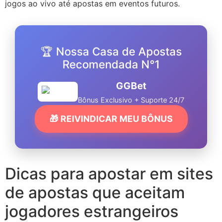
jogos ao vivo até apostas em eventos futuros.
🏆 Nossa Casa de Apostas
Recomendada N°1
GGBet
Bônus Exclusivo + Suporte 24/7
🎁 REIVINDICAR MEU BÔNUS
Dicas para apostar em sites
de apostas que aceitam
jogadores estrangeiros