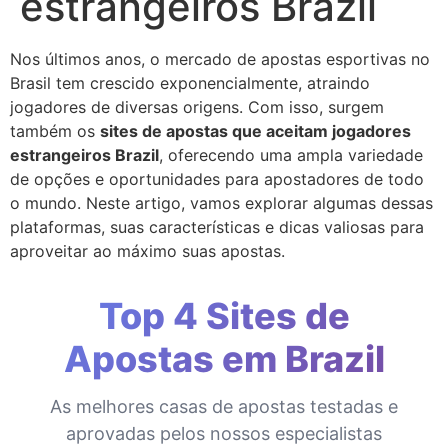
estrangeiros Brazil
Nos últimos anos, o mercado de apostas esportivas no
Brasil tem crescido exponencialmente, atraindo
jogadores de diversas origens. Com isso, surgem
também os
sites de apostas que aceitam jogadores
estrangeiros Brazil
, oferecendo uma ampla variedade
de opções e oportunidades para apostadores de todo
o mundo. Neste artigo, vamos explorar algumas dessas
plataformas, suas características e dicas valiosas para
aproveitar ao máximo suas apostas.
Top 4 Sites de
Apostas em Brazil
As melhores casas de apostas testadas e
aprovadas pelos nossos especialistas