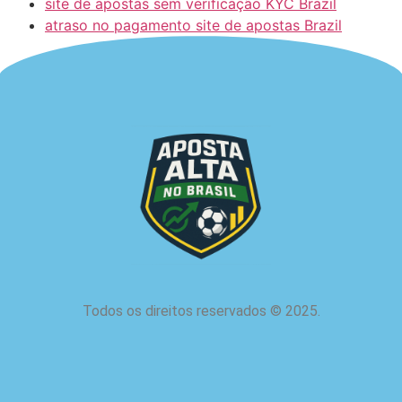
site de apostas sem verificação KYC Brazil
atraso no pagamento site de apostas Brazil
Todos os direitos reservados
©
2025.