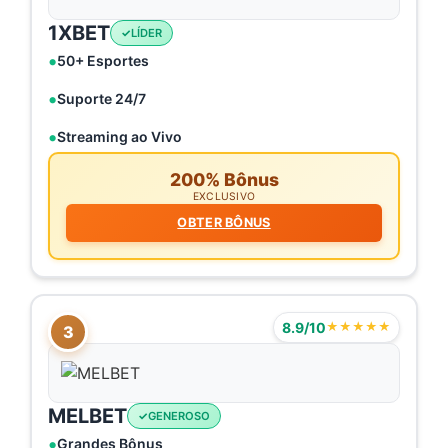
1XBET
LÍDER
50+ Esportes
Suporte 24/7
Streaming ao Vivo
200% Bônus
EXCLUSIVO
OBTER BÔNUS
8.9/10
★★★★★
3
MELBET
GENEROSO
Grandes Bônus