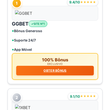
9.4/10
★★★★★
1
GGBET
SITE N°1
Bônus Generoso
Suporte 24/7
App Móvel
100% Bônus
EXCLUSIVO
OBTER BÔNUS
9.1/10
★★★★★
2