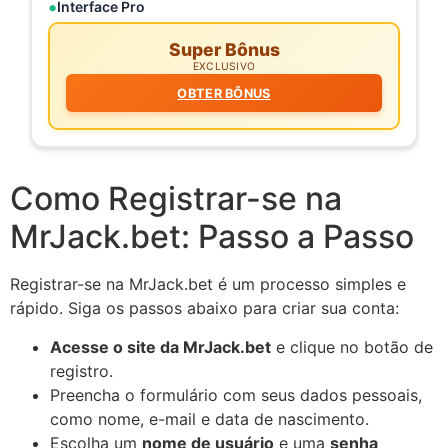
Interface Pro
Super Bônus
EXCLUSIVO
OBTER BÔNUS
Como Registrar-se na
MrJack.bet: Passo a Passo
Registrar-se na MrJack.bet é um processo simples e
rápido. Siga os passos abaixo para criar sua conta:
Acesse o site da MrJack.bet
e clique no botão de
registro.
Preencha o formulário com seus dados pessoais,
como nome, e-mail e data de nascimento.
Escolha um
nome de usuário
e uma
senha