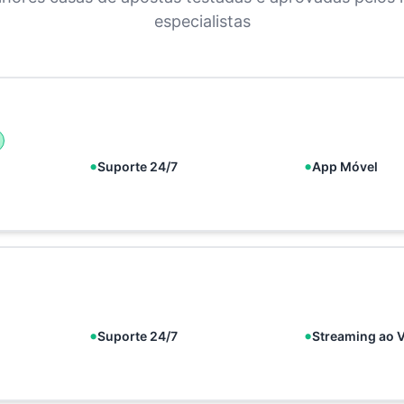
especialistas
Suporte 24/7
App Móvel
Suporte 24/7
Streaming ao 