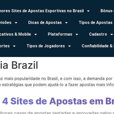
hores Sites de Apostas Esportivas no Brasil
Bônus 
visões
Dicas de Apostas
Tipos de Apostas
cativos & Mobile
Plataformas
Cadastro
ortes
Tipos de Jogadores
Confiabilidade 
a Brazil
z mais popularidade no Brasil, e com isso, a demanda por
 estratégias que podem ajudá-lo a fazer apostas mais info
 4 Sites de Apostas em Br
hores casas de apostas testadas e aprovadas pelos