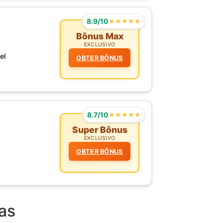
8.9/10
★★★★★
Bônus Max
EXCLUSIVO
el
OBTER BÔNUS
8.7/10
★★★★★
Super Bônus
EXCLUSIVO
OBTER BÔNUS
pas