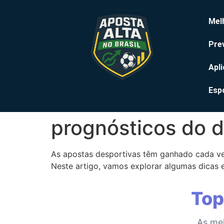
Mel
Pre
Apli
Esp
prognósticos do di
As apostas desportivas têm ganhado cada ve
Neste artigo, vamos explorar algumas dicas e
Top
As mel