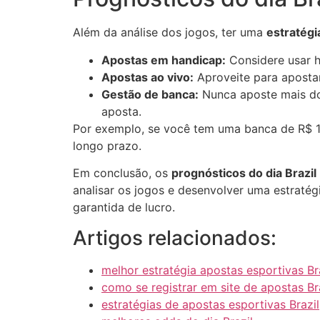
Além da análise dos jogos, ter uma
estratégi
Apostas em handicap:
Considere usar ha
Apostas ao vivo:
Aproveite para aposta
Gestão de banca:
Nunca aposte mais do
aposta.
Por exemplo, se você tem uma banca de R$ 1.
longo prazo.
Em conclusão, os
prognósticos do dia Brazil
analisar os jogos e desenvolver uma estraté
garantida de lucro.
Artigos relacionados:
melhor estratégia apostas esportivas Br
como se registrar em site de apostas Br
estratégias de apostas esportivas Brazil