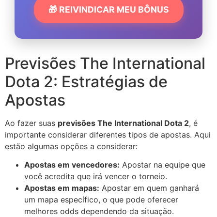
🎁 REIVINDICAR MEU BÔNUS
Previsões The International
Dota 2: Estratégias de
Apostas
Ao fazer suas
previsões The International Dota 2
, é
importante considerar diferentes tipos de apostas. Aqui
estão algumas opções a considerar:
Apostas em vencedores:
Apostar na equipe que
você acredita que irá vencer o torneio.
Apostas em mapas:
Apostar em quem ganhará
um mapa específico, o que pode oferecer
melhores odds dependendo da situação.