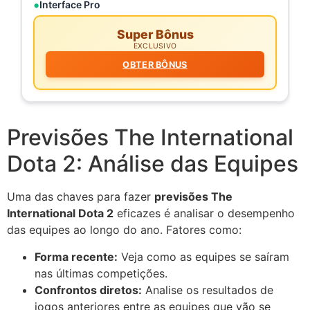
Interface Pro
Super Bônus
EXCLUSIVO
OBTER BÔNUS
Previsões The International
Dota 2: Análise das Equipes
Uma das chaves para fazer
previsões The
International Dota 2
eficazes é analisar o desempenho
das equipes ao longo do ano. Fatores como:
Forma recente:
Veja como as equipes se saíram
nas últimas competições.
Confrontos diretos:
Analise os resultados de
jogos anteriores entre as equipes que vão se