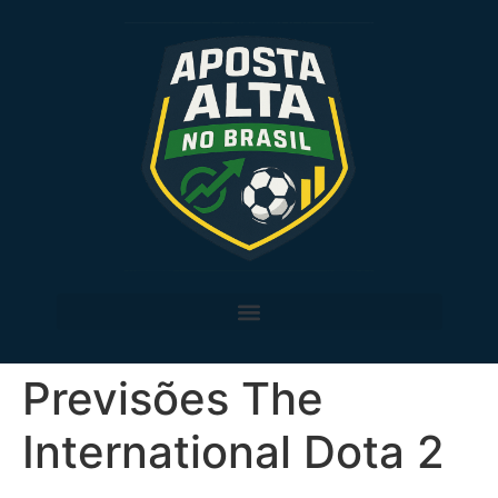
Previsões The
International Dota 2