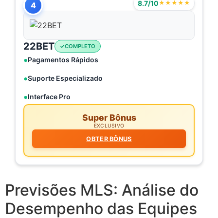
8.7/10
★★★★★
4
22BET
COMPLETO
Pagamentos Rápidos
Suporte Especializado
Interface Pro
Super Bônus
EXCLUSIVO
OBTER BÔNUS
Previsões MLS: Análise do
Desempenho das Equipes