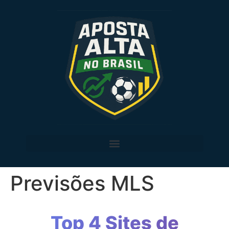
Previsões MLS
Top 4 Sites de