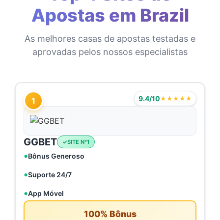
Apostas em Brazil
As melhores casas de apostas testadas e
aprovadas pelos nossos especialistas
9.4/10
★★★★★
1
GGBET
SITE N°1
Bônus Generoso
Suporte 24/7
App Móvel
100% Bônus