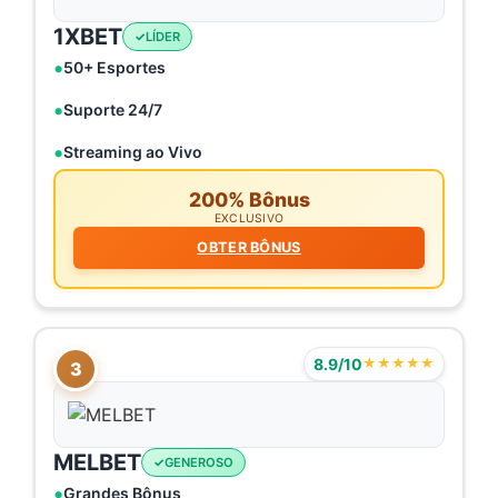
1XBET
LÍDER
50+ Esportes
Suporte 24/7
Streaming ao Vivo
200% Bônus
EXCLUSIVO
OBTER BÔNUS
8.9/10
★★★★★
3
MELBET
GENEROSO
Grandes Bônus