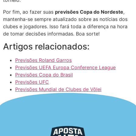
torneio.
Por fim, ao fazer suas
previsões Copa do Nordeste
,
mantenha-se sempre atualizado sobre as notícias dos
clubes e jogadores. Isso fará toda a diferença na hora
de tomar decisões informadas. Boa sorte!
Artigos relacionados:
Previsões Roland Garros
Previsões UEFA Europa Conference League
Previsões Copa do Brasil
Previsões UFC
Previsões Mundial de Clubes de Vôlei