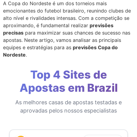
A Copa do Nordeste é um dos torneios mais
emocionantes do futebol brasileiro, reunindo clubes de
alto nível e rivalidades intensas. Com a competição se
aproximando, é fundamental realizar
previsões
precisas
para maximizar suas chances de sucesso nas
apostas. Neste artigo, vamos analisar as principais
equipes e estratégias para as
previsões Copa do
Nordeste
.
Top 4 Sites de
Apostas em Brazil
As melhores casas de apostas testadas e
aprovadas pelos nossos especialistas