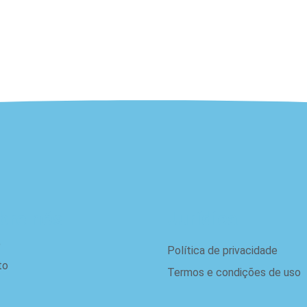
bre nós
Jurídica
e
Política de privacidade
to
Termos e condições de uso