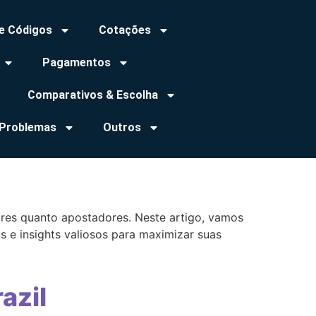
e Códigos
Cotações
Pagamentos
Comparativos & Escolha
& Problemas
Outros
dores quanto apostadores. Neste artigo, vamos
 e insights valiosos para maximizar suas
azil