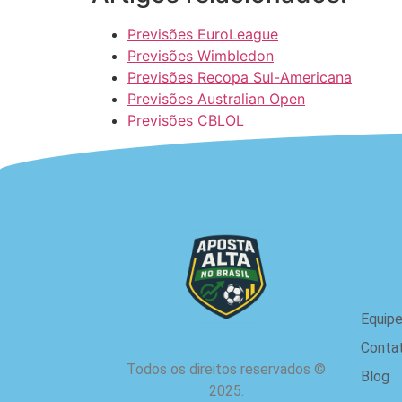
Previsões EuroLeague
Previsões Wimbledon
Previsões Recopa Sul-Americana
Previsões Australian Open
Previsões CBLOL
So
Equip
Conta
Todos os direitos reservados
©
Blog
2025.