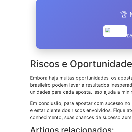
🏆 
Bô
Riscos e Oportunidad
Embora haja muitas oportunidades, os apostad
brasileiro podem levar a resultados inespera
unidades para cada aposta. Isso ajuda a mini
Em conclusão, para apostar com sucesso no Ca
e estar ciente dos riscos envolvidos. Fique 
conhecimento, suas chances de sucesso aume
Artigos relacionados: