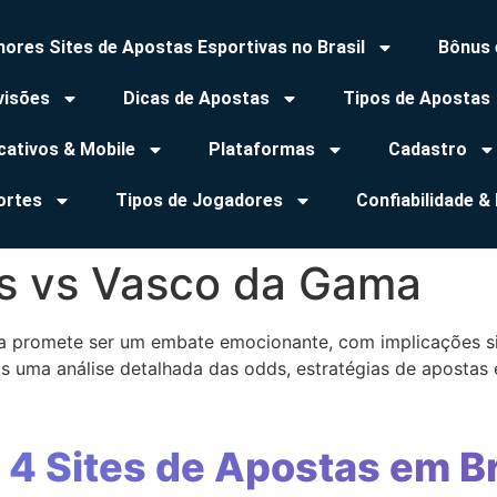
hores Sites de Apostas Esportivas no Brasil
Bônus 
visões
Dicas de Apostas
Tipos de Apostas
cativos & Mobile
Plataformas
Cadastro
ortes
Tipos de Jogadores
Confiabilidade 
as vs Vasco da Gama
a promete ser um embate emocionante, com implicações sig
 uma análise detalhada das odds, estratégias de apostas e
 4 Sites de Apostas em Br