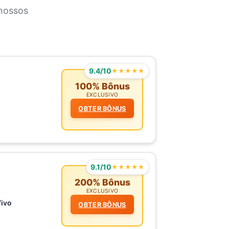
 nossos
9.4/10
★★★★★
100% Bônus
EXCLUSIVO
OBTER BÔNUS
9.1/10
★★★★★
200% Bônus
EXCLUSIVO
Vivo
OBTER BÔNUS