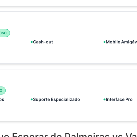
OSO
Cash-out
Mobile Amigáv
TO
os
Suporte Especializado
Interface Pro
ue Esperar de Palmeiras vs 