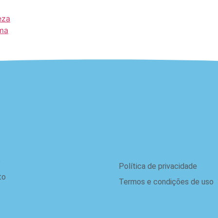
eza
úma
bre nós
Jurídica
e
Política de privacidade
to
Termos e condições de uso