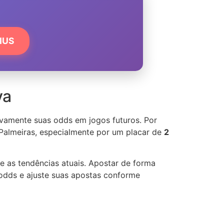
NUS
va
ivamente suas odds em jogos futuros. Por
 Palmeiras, especialmente por um placar de
2
e as tendências atuais. Apostar de forma
odds e ajuste suas apostas conforme