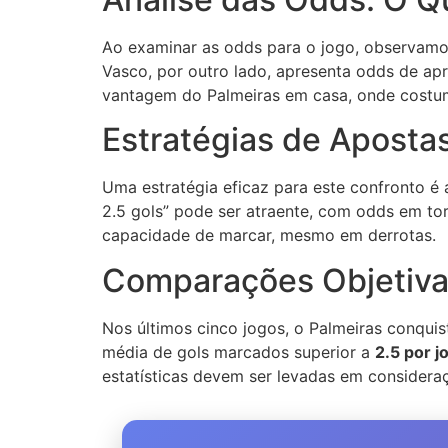
Ao examinar as odds para o jogo, observamo
Vasco, por outro lado, apresenta odds de 
vantagem do Palmeiras em casa, onde costum
Estratégias de Apost
Uma estratégia eficaz para este confronto é
2.5 gols” pode ser atraente, com odds em t
capacidade de marcar, mesmo em derrotas.
Comparações Objetiva
Nos últimos cinco jogos, o Palmeiras conqui
média de gols marcados superior a
2.5 por j
estatísticas devem ser levadas em considera