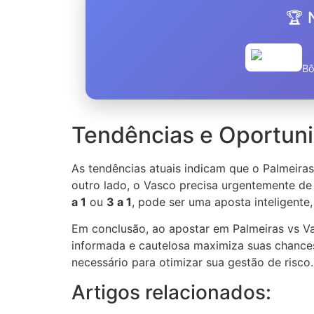
🏆 
Bô
Tendências e Oportuni
As tendências atuais indicam que o Palmeira
outro lado, o Vasco precisa urgentemente de
a 1
ou
3 a 1
, pode ser uma aposta inteligente
Em conclusão, ao apostar em Palmeiras vs Vas
informada e cautelosa maximiza suas chance
necessário para otimizar sua gestão de risco.
Artigos relacionados: