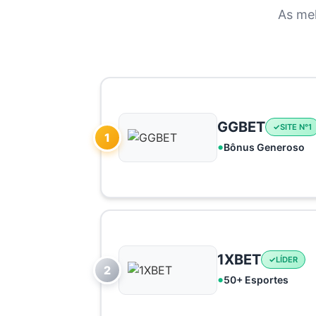
As mel
GGBET
SITE N°1
1
Bônus Generoso
1XBET
LÍDER
2
50+ Esportes