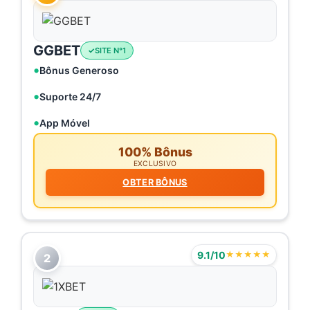
GGBET
SITE N°1
Bônus Generoso
Suporte 24/7
App Móvel
100% Bônus
EXCLUSIVO
OBTER BÔNUS
9.1/10
★★★★★
2