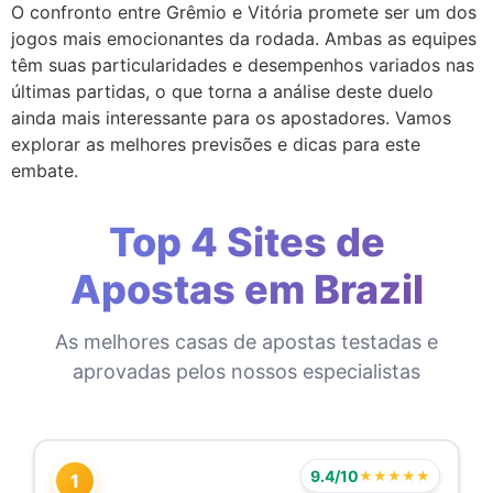
O confronto entre Grêmio e Vitória promete ser um dos
jogos mais emocionantes da rodada. Ambas as equipes
têm suas particularidades e desempenhos variados nas
últimas partidas, o que torna a análise deste duelo
ainda mais interessante para os apostadores. Vamos
explorar as melhores previsões e dicas para este
embate.
Top 4 Sites de
Apostas em Brazil
As melhores casas de apostas testadas e
aprovadas pelos nossos especialistas
9.4/10
★★★★★
1