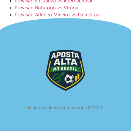
Previsão Fortaleza vs Internacional
Previsão Botafogo vs Vitória
Previsão Atlético Mineiro vs Palmeiras
Todos os direitos reservados
©
2025.