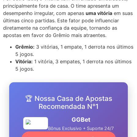
principalmente fora de casa. O time apresenta um
desempenho irregular, com apenas
uma vitória
em suas
últimas cinco partidas. Este fator pode influenciar
diretamente na confiança da equipe, tornando as
apostas em favor do Grêmio mais atraentes.
Grêmio:
3 vitórias, 1 empate, 1 derrota nos últimos
5 jogos.
Vitória:
1 vitória, 3 empates, 1 derrota nos últimos
5 jogos.
🏆 Nossa Casa de Apostas
Recomendada N°1
GGBet
Bônus Exclusivo + Suporte 24/7