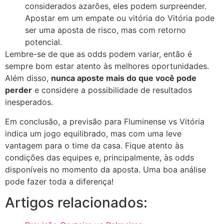
considerados azarões, eles podem surpreender.
Apostar em um empate ou vitória do Vitória pode
ser uma aposta de risco, mas com retorno
potencial.
Lembre-se de que as odds podem variar, então é
sempre bom estar atento às melhores oportunidades.
Além disso,
nunca aposte mais do que você pode
perder
e considere a possibilidade de resultados
inesperados.
Em conclusão, a previsão para Fluminense vs Vitória
indica um jogo equilibrado, mas com uma leve
vantagem para o time da casa. Fique atento às
condições das equipes e, principalmente, às odds
disponíveis no momento da aposta. Uma boa análise
pode fazer toda a diferença!
Artigos relacionados: