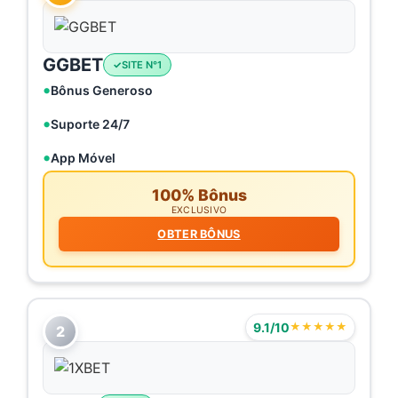
GGBET
SITE N°1
Bônus Generoso
Suporte 24/7
App Móvel
100% Bônus
EXCLUSIVO
OBTER BÔNUS
9.1/10
★★★★★
2