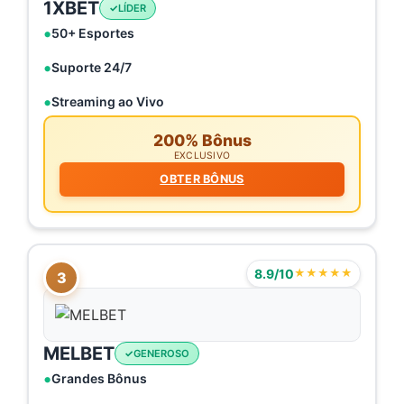
1XBET
LÍDER
50+ Esportes
Suporte 24/7
Streaming ao Vivo
200% Bônus
EXCLUSIVO
OBTER BÔNUS
8.9/10
★★★★★
3
MELBET
GENEROSO
Grandes Bônus