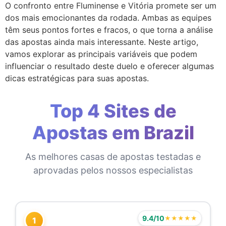
O confronto entre Fluminense e Vitória promete ser um
dos mais emocionantes da rodada. Ambas as equipes
têm seus pontos fortes e fracos, o que torna a análise
das apostas ainda mais interessante. Neste artigo,
vamos explorar as principais variáveis que podem
influenciar o resultado deste duelo e oferecer algumas
dicas estratégicas para suas apostas.
Top 4 Sites de
Apostas em Brazil
As melhores casas de apostas testadas e
aprovadas pelos nossos especialistas
9.4/10
★★★★★
1