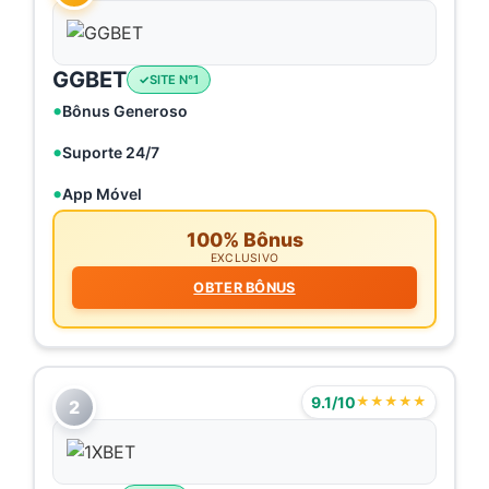
GGBET
SITE N°1
Bônus Generoso
Suporte 24/7
App Móvel
100% Bônus
EXCLUSIVO
OBTER BÔNUS
9.1/10
★★★★★
2