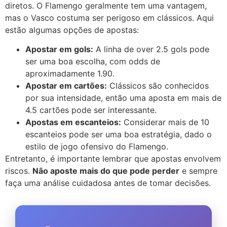
diretos. O Flamengo geralmente tem uma vantagem,
mas o Vasco costuma ser perigoso em clássicos. Aqui
estão algumas opções de apostas:
Apostar em gols:
A linha de over 2.5 gols pode
ser uma boa escolha, com odds de
aproximadamente 1.90.
Apostar em cartões:
Clássicos são conhecidos
por sua intensidade, então uma aposta em mais de
4.5 cartões pode ser interessante.
Apostas em escanteios:
Considerar mais de 10
escanteios pode ser uma boa estratégia, dado o
estilo de jogo ofensivo do Flamengo.
Entretanto, é importante lembrar que apostas envolvem
riscos.
Não aposte mais do que pode perder
e sempre
faça uma análise cuidadosa antes de tomar decisões.