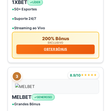
1XBET
LÍDER
50+ Esportes
Suporte 24/7
Streaming ao Vivo
200% Bônus
EXCLUSIVO
OBTER BÔNUS
8.9/10
★★★★★
3
MELBET
GENEROSO
Grandes Bônus