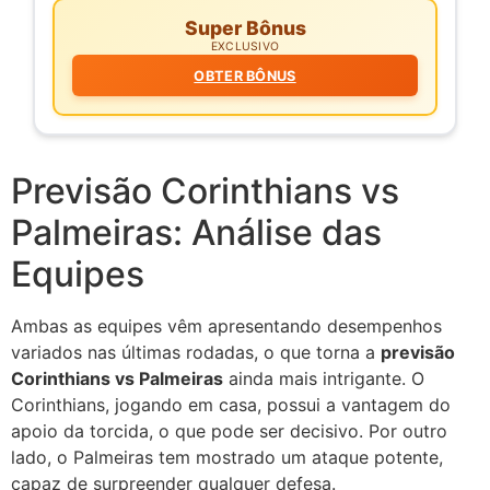
Super Bônus
EXCLUSIVO
OBTER BÔNUS
Previsão Corinthians vs
Palmeiras: Análise das
Equipes
Ambas as equipes vêm apresentando desempenhos
variados nas últimas rodadas, o que torna a
previsão
Corinthians vs Palmeiras
ainda mais intrigante. O
Corinthians, jogando em casa, possui a vantagem do
apoio da torcida, o que pode ser decisivo. Por outro
lado, o Palmeiras tem mostrado um ataque potente,
capaz de surpreender qualquer defesa.