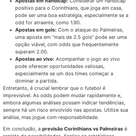
Apostas em handicap:
Considerar um handicap
positivo para o Corinthians, que joga em casa,
pode ser uma boa estratégia, especialmente se a
odd for atraente, como 1.90.
Apostas em gols:
Com o ataque do Palmeiras,
uma aposta em “mais de 2.5 gols” pode ser uma
opção viável, com odds que frequentemente
superam 2.00.
Apostas ao vivo:
Acompanhar o jogo ao vivo
pode oferecer oportunidades valiosas,
especialmente se um dos times começar a
dominar a partida.
Entretanto, é crucial lembrar que o futebol é
imprevisível. As odds podem mudar rapidamente e,
embora algumas análises possam indicar tendências,
sempre há um risco envolvido nas apostas. Utilize sua
análise, mas jogue com responsabilidade.
Em conclusão, a
previsão Corinthians vs Palmeiras
é