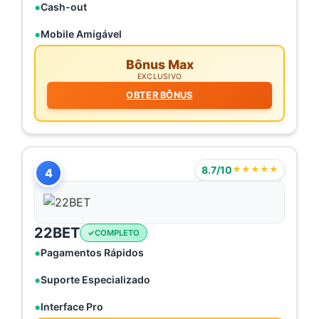
Cash-out
Mobile Amigável
Bônus Max
EXCLUSIVO
OBTER BÔNUS
8.7/10
★★★★★
4
22BET
COMPLETO
Pagamentos Rápidos
Suporte Especializado
Interface Pro