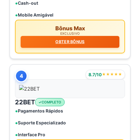
Cash-out
Mobile Amigável
Bônus Max
EXCLUSIVO
OBTER BÔNUS
8.7/10
★★★★★
4
22BET
COMPLETO
Pagamentos Rápidos
Suporte Especializado
Interface Pro