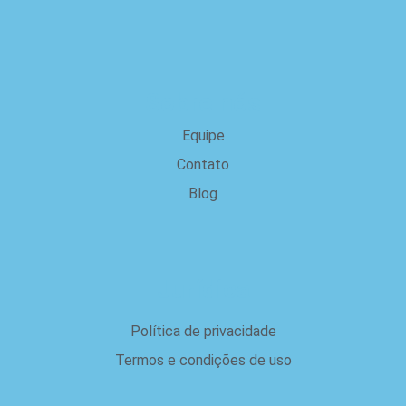
Sobre nós
Equipe
Contato
Blog
Jurídica
Política de privacidade
Termos e condições de uso