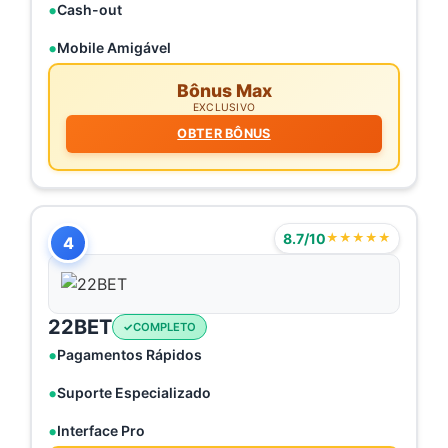
Cash-out
Mobile Amigável
Bônus Max
EXCLUSIVO
OBTER BÔNUS
8.7/10
★★★★★
4
22BET
COMPLETO
Pagamentos Rápidos
Suporte Especializado
Interface Pro