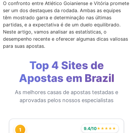
O confronto entre Atlético Goianiense e Vitória promete
ser um dos destaques da rodada. Ambas as equipes
têm mostrado garra e determinação nas últimas
partidas, e a expectativa é de um duelo equilibrado.
Neste artigo, vamos analisar as estatísticas, o
desempenho recente e oferecer algumas dicas valiosas
para suas apostas.
Top 4 Sites de
Apostas em Brazil
As melhores casas de apostas testadas e
aprovadas pelos nossos especialistas
9.4/10
★★★★★
1