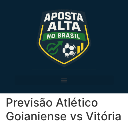
Previsão Atlético
Goianiense vs Vitória