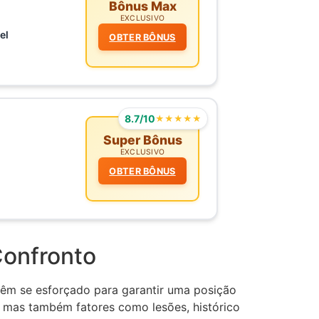
Bônus Max
EXCLUSIVO
el
OBTER BÔNUS
8.7/10
★★★★★
Super Bônus
EXCLUSIVO
OBTER BÔNUS
Confronto
têm se esforçado para garantir uma posição
 mas também fatores como lesões, histórico