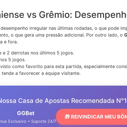
niense vs Grêmio: Desempenho
sempenho irregular nas últimas rodadas, o que pode impa
nto, o que gera uma pressão adicional. Por outro lado, o
G
a e fora.
e e 2 derrotas nos últimos 5 jogos.
mos 5 jogos.
sto como favorito para esta partida, especialmente cons
 tende a favorecer a equipe visitante.
Nossa Casa de Apostas Recomendada N°1
GGBet
🎁 REIVINDICAR MEU BÔ
nus Exclusivo + Suporte 24/7