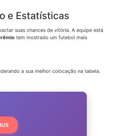
 e Estatísticas
ctar suas chances de vitória. A equipe está
rêmio
tem mostrado um futebol mais
iderando a sua melhor colocação na tabela.
NUS