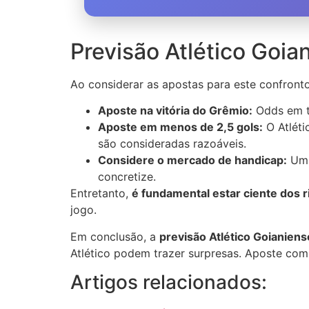
Previsão Atlético Goia
Ao considerar as apostas para este confront
Aposte na vitória do Grêmio:
Odds em to
Aposte em menos de 2,5 gols:
O Atléti
são consideradas razoáveis.
Considere o mercado de handicap:
Um h
concretize.
Entretanto,
é fundamental estar ciente dos r
jogo.
Em conclusão, a
previsão Atlético Goianien
Atlético podem trazer surpresas. Aposte com
Artigos relacionados: