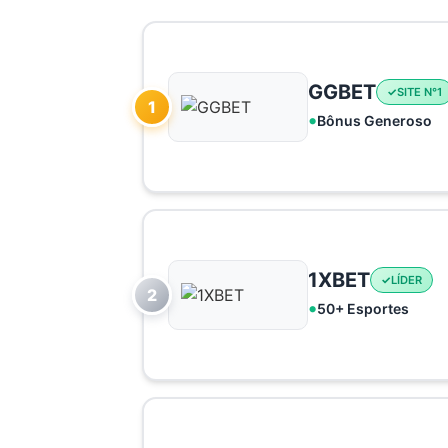
GGBET
SITE N°1
1
Bônus Generoso
1XBET
LÍDER
2
50+ Esportes