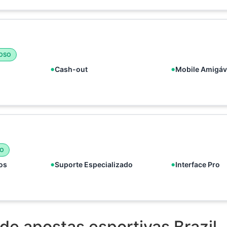
OSO
Cash-out
Mobile Amigáv
TO
os
Suporte Especializado
Interface Pro
 de apostas esportivas Brazil