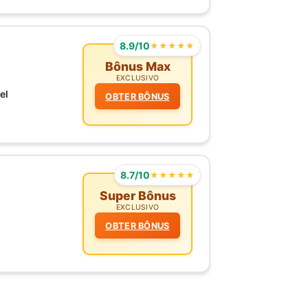
8.9/10
★★★★★
Bônus Max
EXCLUSIVO
el
OBTER BÔNUS
8.7/10
★★★★★
Super Bônus
EXCLUSIVO
OBTER BÔNUS