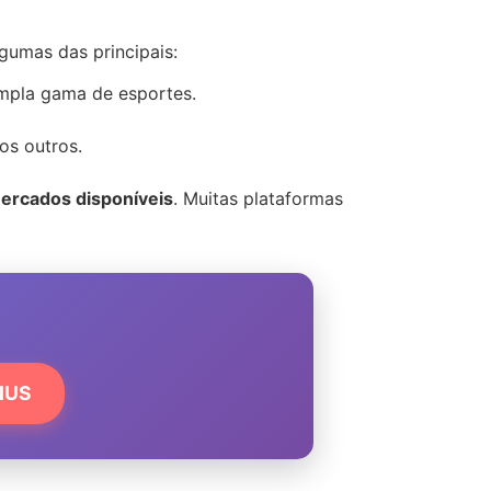
gumas das principais:
pla gama de esportes.
os outros.
ercados disponíveis
. Muitas plataformas
NUS