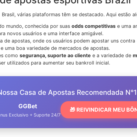
Brasil, várias plataformas têm se destacado. Aqui estão al
 do mundo, conhecida por suas
odds competitivas
e uma am
ara novos usuários e uma interface amigável.
ca de apostas, onde os usuários podem apostar uns contra 
 e uma boa variedade de mercados de apostas.
res como
segurança, suporte ao cliente
e a variedade de
m
utilizados para aumentar seu bankroll inicial.
Nossa Casa de Apostas Recomendada N°1
GGBet
🎁 REIVINDICAR MEU BÔ
nus Exclusivo + Suporte 24/7