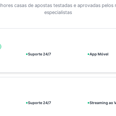
hores casas de apostas testadas e aprovadas pelos
especialistas
Suporte 24/7
App Móvel
Suporte 24/7
Streaming ao 