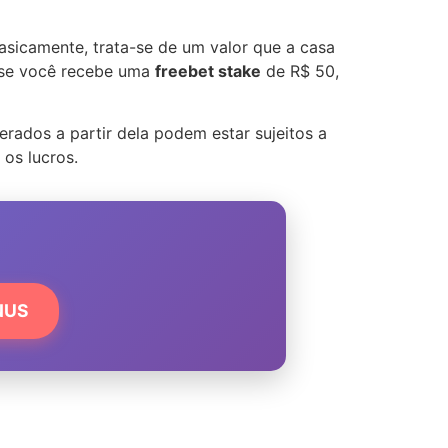
sicamente, trata-se de um valor que a casa
o, se você recebe uma
freebet stake
de R$ 50,
erados a partir dela podem estar sujeitos a
 os lucros.
NUS