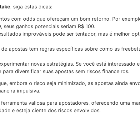
stake
, siga estas dicas:
tos com odds que ofereçam um bom retorno. Por exemplo
 seus ganhos potenciais seriam R$ 100.
sultados improváveis pode ser tentador, mas é melhor op
de apostas tem regras específicas sobre como as freebets 
a experimentar novas estratégias. Se você está interessado
para diversificar suas apostas sem riscos financeiros.
que, embora o risco seja minimizado, as apostas ainda envo
maneira impulsiva.
ferramenta valiosa para apostadores, oferecendo uma mane
de e esteja ciente dos riscos envolvidos.