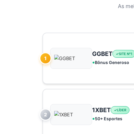
As mel
GGBET
SITE N°1
1
Bônus Generoso
1XBET
LÍDER
2
50+ Esportes