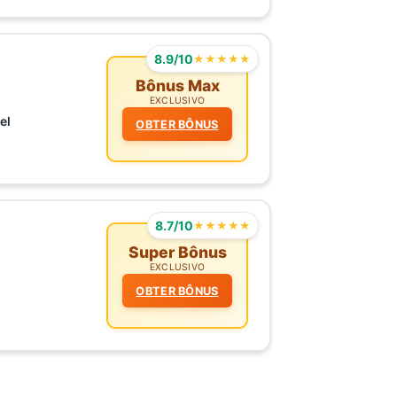
8.9/10
★★★★★
Bônus Max
EXCLUSIVO
el
OBTER BÔNUS
8.7/10
★★★★★
Super Bônus
EXCLUSIVO
OBTER BÔNUS