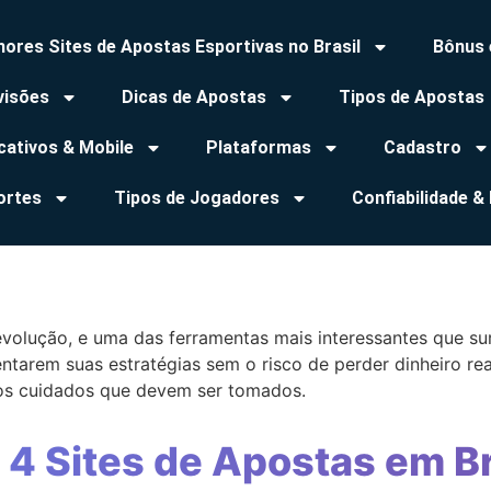
hores Sites de Apostas Esportivas no Brasil
Bônus 
visões
Dicas de Apostas
Tipos de Apostas
cativos & Mobile
Plataformas
Cadastro
ortes
Tipos de Jogadores
Confiabilidade 
volução, e uma das ferramentas mais interessantes que su
arem suas estratégias sem o risco de perder dinheiro rea
e os cuidados que devem ser tomados.
 4 Sites de Apostas em Br