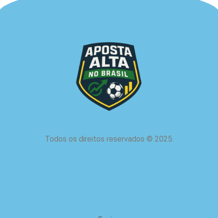
Todos os direitos reservados
©
2025.
Sobre nós