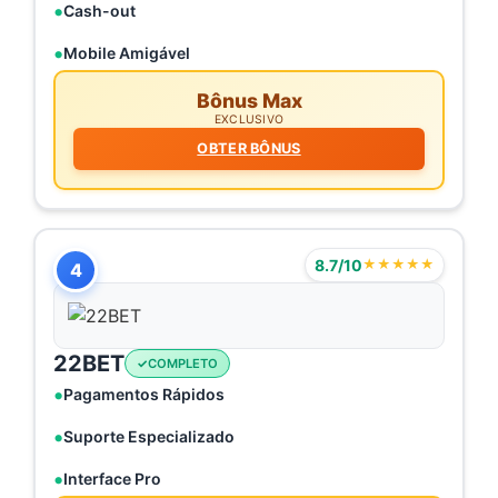
Cash-out
Mobile Amigável
Bônus Max
EXCLUSIVO
OBTER BÔNUS
8.7/10
★★★★★
4
22BET
COMPLETO
Pagamentos Rápidos
Suporte Especializado
Interface Pro