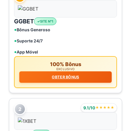
GGBET
SITE N°1
Bônus Generoso
Suporte 24/7
App Móvel
100% Bônus
EXCLUSIVO
OBTER BÔNUS
9.1/10
★★★★★
2