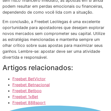
sem risco financeiro imediato, as apostas em si ainda
podem resultar em perdas emocionais ou financeiras,
dependendo de como você lida com a situação.
Em conclusão, a Freebet LeoVegas é uma excelente
oportunidade para apostadores que desejam explorar
novos mercados sem comprometer seu capital. Utilize
as estratégias mencionadas e mantenha sempre um
olhar crítico sobre suas apostas para maximizar seus
ganhos. Lembre-se: apostar deve ser uma atividade
divertida e responsável.
Artigos relacionados:
Freebet BetVictor
Freebet Betnacional
Freebet Betboo
Freebet 1xBet
Freebet 888sport