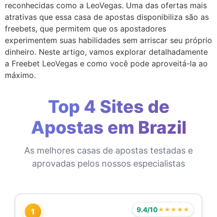
reconhecidas como a LeoVegas. Uma das ofertas mais
atrativas que essa casa de apostas disponibiliza são as
freebets, que permitem que os apostadores
experimentem suas habilidades sem arriscar seu próprio
dinheiro. Neste artigo, vamos explorar detalhadamente
a Freebet LeoVegas e como você pode aproveitá-la ao
máximo.
Top 4 Sites de
Apostas em Brazil
As melhores casas de apostas testadas e
aprovadas pelos nossos especialistas
9.4/10
★★★★★
1