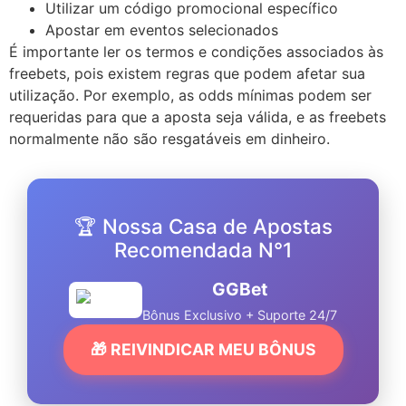
Utilizar um código promocional específico
Apostar em eventos selecionados
É importante ler os termos e condições associados às
freebets, pois existem regras que podem afetar sua
utilização. Por exemplo, as odds mínimas podem ser
requeridas para que a aposta seja válida, e as freebets
normalmente não são resgatáveis em dinheiro.
🏆 Nossa Casa de Apostas
Recomendada N°1
GGBet
Bônus Exclusivo + Suporte 24/7
🎁 REIVINDICAR MEU BÔNUS