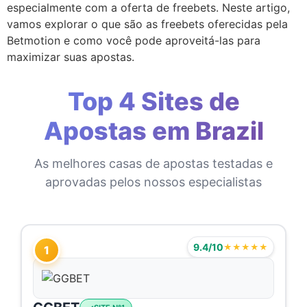
especialmente com a oferta de freebets. Neste artigo,
vamos explorar o que são as freebets oferecidas pela
Betmotion e como você pode aproveitá-las para
maximizar suas apostas.
Top 4 Sites de
Apostas em Brazil
As melhores casas de apostas testadas e
aprovadas pelos nossos especialistas
9.4/10
★★★★★
1