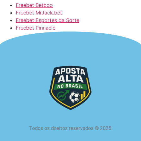
Freebet Betboo
Freebet MrJack.bet
Freebet Esportes da Sorte
Freebet Pinnacle
Todos os direitos reservados
©
2025.