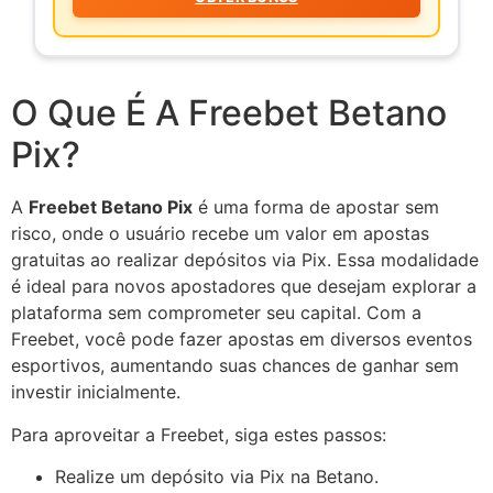
O Que É A Freebet Betano
Pix?
A
Freebet Betano Pix
é uma forma de apostar sem
risco, onde o usuário recebe um valor em apostas
gratuitas ao realizar depósitos via Pix. Essa modalidade
é ideal para novos apostadores que desejam explorar a
plataforma sem comprometer seu capital. Com a
Freebet, você pode fazer apostas em diversos eventos
esportivos, aumentando suas chances de ganhar sem
investir inicialmente.
Para aproveitar a Freebet, siga estes passos:
Realize um depósito via Pix na Betano.