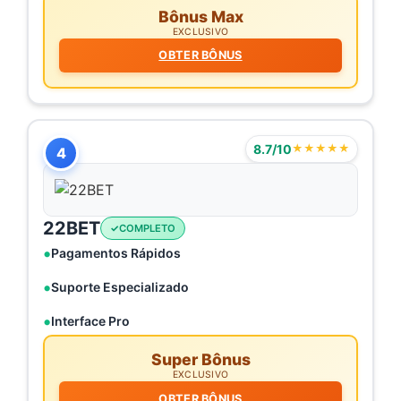
Bônus Max
EXCLUSIVO
OBTER BÔNUS
8.7/10
★★★★★
4
22BET
COMPLETO
Pagamentos Rápidos
Suporte Especializado
Interface Pro
Super Bônus
EXCLUSIVO
OBTER BÔNUS