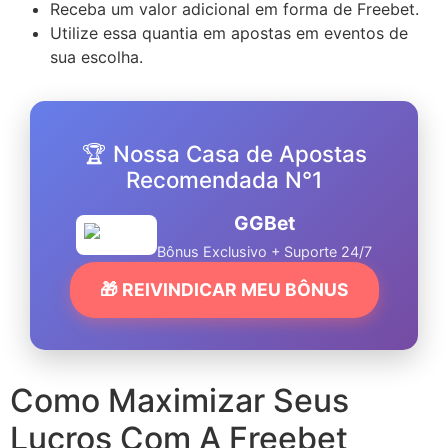
Receba um valor adicional em forma de Freebet.
Utilize essa quantia em apostas em eventos de
sua escolha.
🏆 Nossa Casa de Apostas
Recomendada N°1
GGBet
Bônus Exclusivo + Suporte 24/7
🎁 REIVINDICAR MEU BÔNUS
Como Maximizar Seus
Lucros Com A Freebet