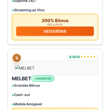
Suporte 24/7
Streaming ao Vivo
200% Bônus
EXCLUSIVO
OBTER BÔNUS
8.9/10
★★★★★
3
MELBET
GENEROSO
Grandes Bônus
Cash-out
Mobile Amigável