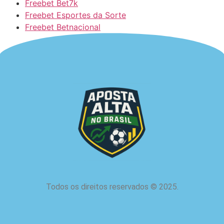
Freebet Bet7k
Freebet Esportes da Sorte
Freebet Betnacional
Todos os direitos reservados
©
2025.