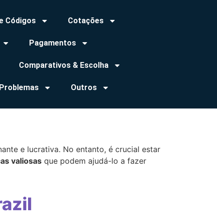
e Códigos
Cotações
Pagamentos
Comparativos & Escolha
& Problemas
Outros
e e lucrativa. No entanto, é crucial estar
cas valiosas
que podem ajudá-lo a fazer
azil