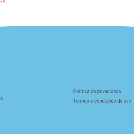
BOL
bre nós
Jurídica
e
Política de privacidade
to
Termos e condições de uso