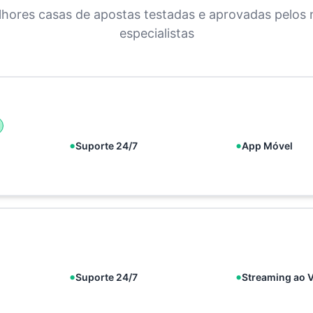
hores casas de apostas testadas e aprovadas pelos
especialistas
Suporte 24/7
App Móvel
Suporte 24/7
Streaming ao 