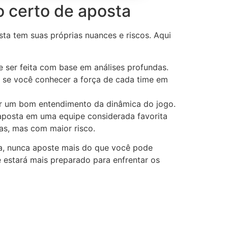
o certo de aposta
ta tem suas próprias nuances e riscos. Aqui
 ser feita com base em análises profundas.
 se você conhecer a força de cada time em
er um bom entendimento da dinâmica do jogo.
aposta em uma equipe considerada favorita
as, mas com maior risco.
a, nunca aposte mais do que você pode
 estará mais preparado para enfrentar os