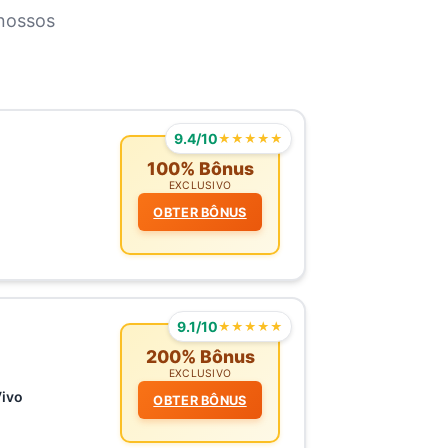
 nossos
9.4/10
★★★★★
100% Bônus
EXCLUSIVO
OBTER BÔNUS
9.1/10
★★★★★
200% Bônus
EXCLUSIVO
Vivo
OBTER BÔNUS