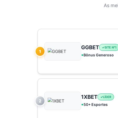
As mel
GGBET
SITE N°1
1
Bônus Generoso
1XBET
LÍDER
2
50+ Esportes