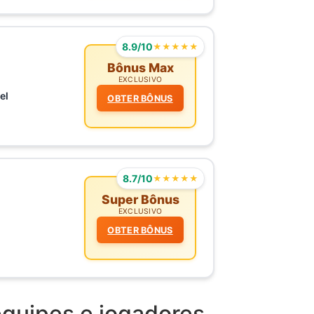
8.9/10
★★★★★
Bônus Max
EXCLUSIVO
el
OBTER BÔNUS
8.7/10
★★★★★
Super Bônus
EXCLUSIVO
OBTER BÔNUS
equipes e jogadores