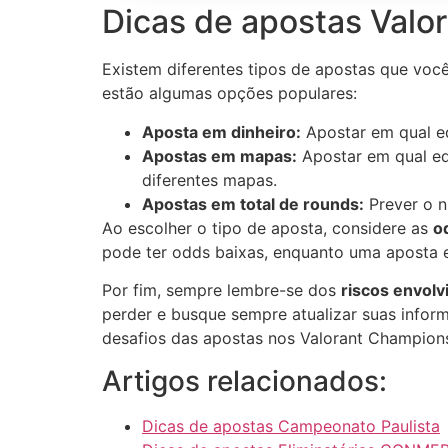
Dicas de apostas Valor
Existem diferentes tipos de apostas que voc
estão algumas opções populares:
Aposta em dinheiro:
Apostar em qual eq
Apostas em mapas:
Apostar em qual eq
diferentes mapas.
Apostas em total de rounds:
Prever o n
Ao escolher o tipo de aposta, considere as
o
pode ter odds baixas, enquanto uma aposta 
Por fim, sempre lembre-se dos
riscos envolv
perder e busque sempre atualizar suas infor
desafios das apostas nos Valorant Champion
Artigos relacionados:
Dicas de apostas Campeonato Paulista