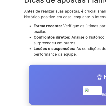
Antes de realizar suas apostas, é crucial anal
histórico positivo em casa, enquanto o Inter
Forma recente:
Verifique as últimas pa
oscilar.
Confrontos diretos:
Analise o histórico
surpreendeu em outros.
Lesões e suspensões:
As condições do
performance da equipe.
🏆 
Bô