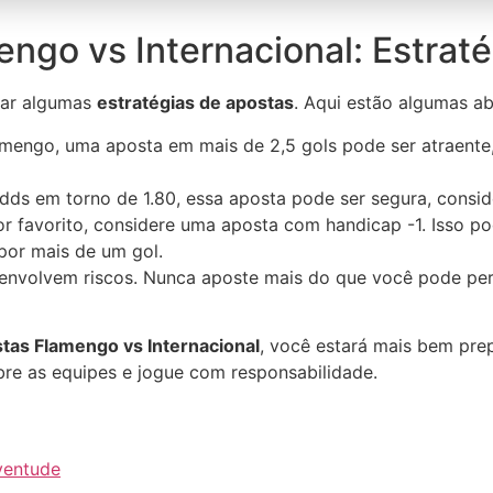
ngo vs Internacional: Estrat
icar algumas
estratégias de apostas
. Aqui estão algumas a
engo, uma aposta em mais de 2,5 gols pode ser atraente, 
ds em torno de 1.80, essa aposta pode ser segura, cons
r favorito, considere uma aposta com handicap -1. Isso p
por mais de um gol.
envolvem riscos. Nunca aposte mais do que você pode perd
stas Flamengo vs Internacional
, você estará mais bem pre
re as equipes e jogue com responsabilidade.
uventude