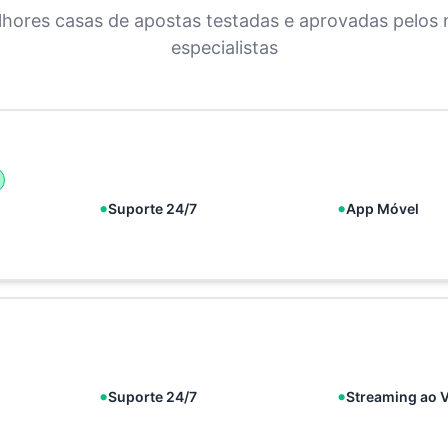
hores casas de apostas testadas e aprovadas pelos
especialistas
Suporte 24/7
App Móvel
Suporte 24/7
Streaming ao 