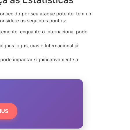
conhecido por seu ataque potente, tem um
Considere os seguintes pontos:
temente, enquanto o Internacional pode
lguns jogos, mas o Internacional já
pode impactar significativamente a
NUS