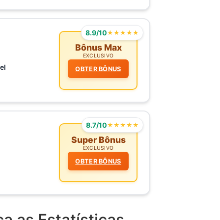
8.9/10
★★★★★
Bônus Max
EXCLUSIVO
el
OBTER BÔNUS
8.7/10
★★★★★
Super Bônus
EXCLUSIVO
OBTER BÔNUS
a as Estatísticas