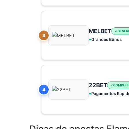
MELBET
GENER
3
Grandes Bônus
22BET
COMPLE
4
Pagamentos Rápid
Dicas de apostas Flame