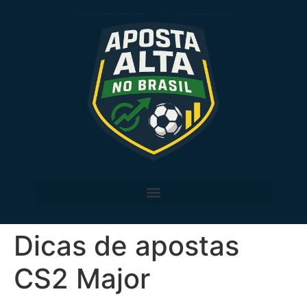
Dicas de apostas
CS2 Major