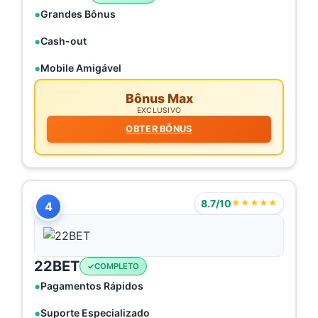
Grandes Bônus
Cash-out
Mobile Amigável
Bônus Max
EXCLUSIVO
OBTER BÔNUS
8.7/10
★★★★★
4
22BET
COMPLETO
Pagamentos Rápidos
Suporte Especializado