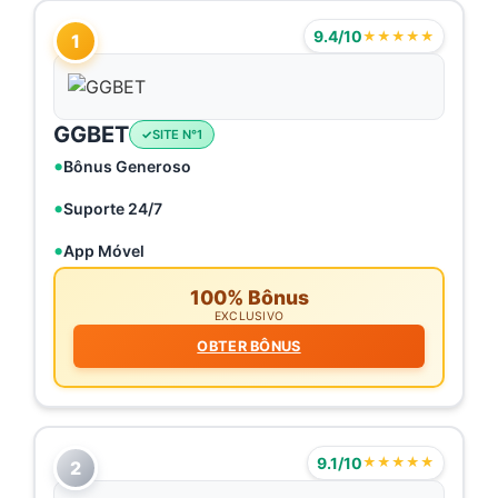
9.4/10
★★★★★
1
GGBET
SITE N°1
Bônus Generoso
Suporte 24/7
App Móvel
100% Bônus
EXCLUSIVO
OBTER BÔNUS
9.1/10
★★★★★
2