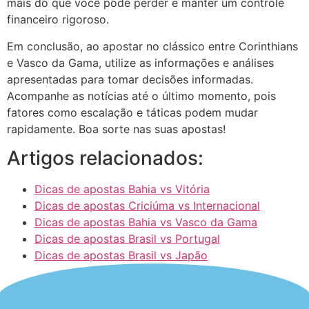
mais do que você pode perder e manter um controle
financeiro rigoroso.
Em conclusão, ao apostar no clássico entre Corinthians
e Vasco da Gama, utilize as informações e análises
apresentadas para tomar decisões informadas.
Acompanhe as notícias até o último momento, pois
fatores como escalação e táticas podem mudar
rapidamente. Boa sorte nas suas apostas!
Artigos relacionados:
Dicas de apostas Bahia vs Vitória
Dicas de apostas Criciúma vs Internacional
Dicas de apostas Bahia vs Vasco da Gama
Dicas de apostas Brasil vs Portugal
Dicas de apostas Brasil vs Japão