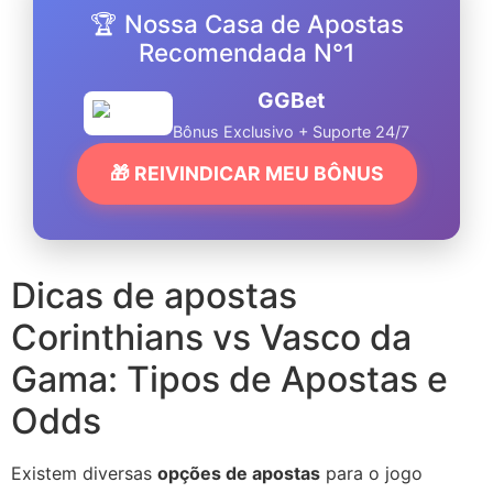
🏆 Nossa Casa de Apostas
Recomendada N°1
GGBet
Bônus Exclusivo + Suporte 24/7
🎁 REIVINDICAR MEU BÔNUS
Dicas de apostas
Corinthians vs Vasco da
Gama: Tipos de Apostas e
Odds
Existem diversas
opções de apostas
para o jogo