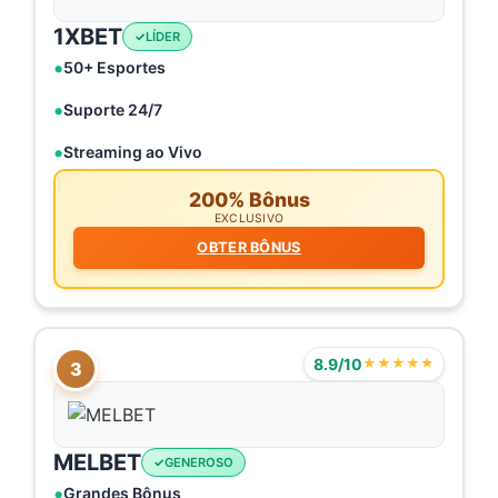
1XBET
LÍDER
50+ Esportes
Suporte 24/7
Streaming ao Vivo
200% Bônus
EXCLUSIVO
OBTER BÔNUS
8.9/10
★★★★★
3
MELBET
GENEROSO
Grandes Bônus