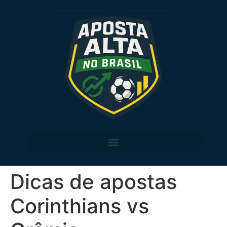
Dicas de apostas
Corinthians vs