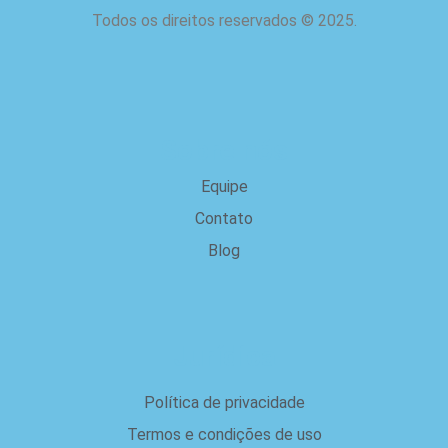
Todos os direitos reservados
©
2025.
Sobre nós
Equipe
Contato
Blog
Jurídica
Política de privacidade
Termos e condições de uso