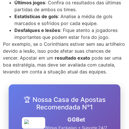
Últimos jogos
: Confira os resultados das últimas
partidas de ambos os times.
Estatísticas de gols
: Analise a média de gols
marcados e sofridos por cada equipe.
Desfalques e lesões
: Fique atento a jogadores
importantes que podem estar fora do jogo.
Por exemplo, se o Corinthians estiver sem seu artilheiro
devido a lesão, isso pode afetar suas chances de
vencer. Apostar em um
resultado exato
pode ser uma
boa estratégia, mas deve ser avaliada com cautela,
levando em conta a situação atual das equipes.
🏆 Nossa Casa de Apostas
Recomendada N°1
GGBet
Bônus Exclusivo + Suporte 24/7