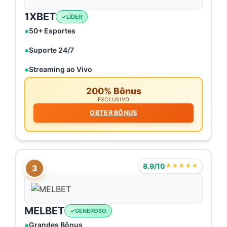
1XBET
LÍDER
50+ Esportes
Suporte 24/7
Streaming ao Vivo
200% Bônus
EXCLUSIVO
OBTER BÔNUS
8.9/10
★★★★★
3
MELBET
GENEROSO
Grandes Bônus