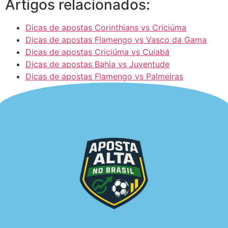
Artigos relacionados:
Dicas de apostas Corinthians vs Criciúma
Dicas de apostas Flamengo vs Vasco da Gama
Dicas de apostas Criciúma vs Cuiabá
Dicas de apostas Bahia vs Juventude
Dicas de apostas Flamengo vs Palmeiras