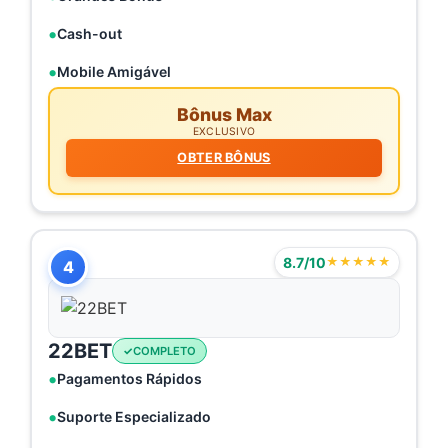
Cash-out
Mobile Amigável
Bônus Max
EXCLUSIVO
OBTER BÔNUS
8.7/10
★★★★★
4
22BET
COMPLETO
Pagamentos Rápidos
Suporte Especializado