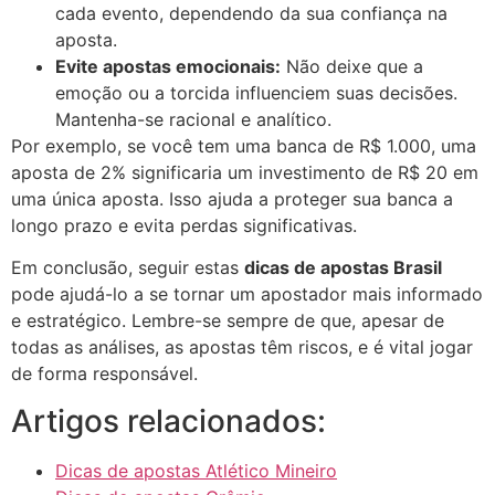
cada evento, dependendo da sua confiança na
aposta.
Evite apostas emocionais:
Não deixe que a
emoção ou a torcida influenciem suas decisões.
Mantenha-se racional e analítico.
Por exemplo, se você tem uma banca de R$ 1.000, uma
aposta de 2% significaria um investimento de R$ 20 em
uma única aposta. Isso ajuda a proteger sua banca a
longo prazo e evita perdas significativas.
Em conclusão, seguir estas
dicas de apostas Brasil
pode ajudá-lo a se tornar um apostador mais informado
e estratégico. Lembre-se sempre de que, apesar de
todas as análises, as apostas têm riscos, e é vital jogar
de forma responsável.
Artigos relacionados:
Dicas de apostas Atlético Mineiro