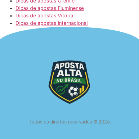
Dicas de apostas Grêmio
Dicas de apostas Fluminense
Dicas de apostas Vitória
Dicas de apostas Internacional
Todos os direitos reservados
©
2025.