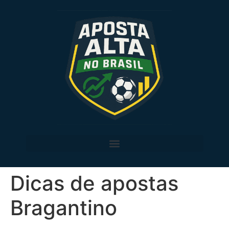
Dicas de apostas
Bragantino