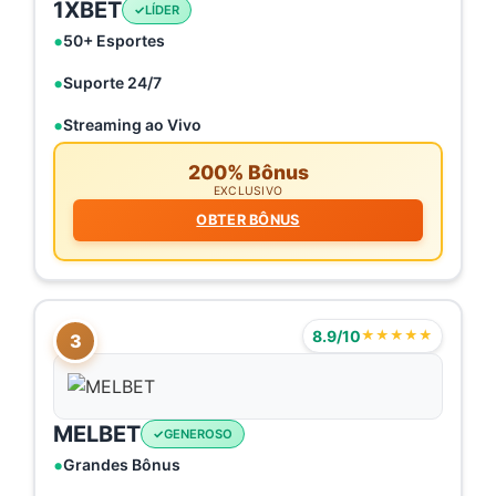
1XBET
LÍDER
50+ Esportes
Suporte 24/7
Streaming ao Vivo
200% Bônus
EXCLUSIVO
OBTER BÔNUS
8.9/10
★★★★★
3
MELBET
GENEROSO
Grandes Bônus