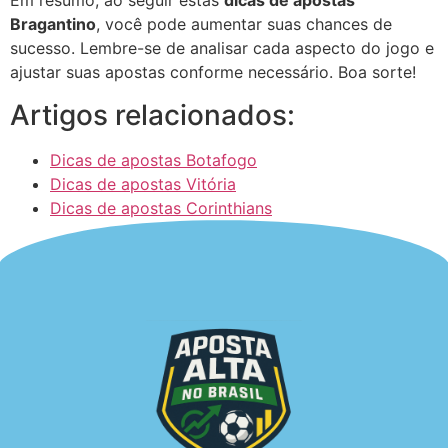
Em resumo, ao seguir estas
dicas de apostas
Bragantino
, você pode aumentar suas chances de
sucesso. Lembre-se de analisar cada aspecto do jogo e
ajustar suas apostas conforme necessário. Boa sorte!
Artigos relacionados:
Dicas de apostas Botafogo
Dicas de apostas Vitória
Dicas de apostas Corinthians