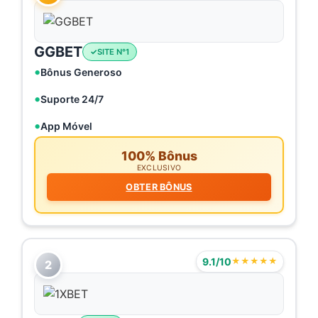
GGBET
SITE N°1
Bônus Generoso
Suporte 24/7
App Móvel
100% Bônus
EXCLUSIVO
OBTER BÔNUS
9.1/10
★★★★★
2